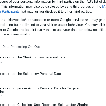
si intrecciano elementi di coraggio, cura medica e il
losure of your personal information by third parties on the IAB’s list of
. This information may also be disclosed by us to third parties on the
IA
sopravvissuti devono affrontare.
Participants
that may further disclose it to other third parties.
 that this website/app uses one or more Google services and may gath
il comportamento che ha salvato una
including but not limited to your visit or usage behaviour. You may click 
 to Google and its third-party tags to use your data for below specifi
ogle consent section.
estimoni e interviste racconta che i due erano insieme
l Data Processing Opt Outs
Tahirys
:
è sceso per un bisogno della fidanzata e, una
 per cercarla. Quel ritorno, descritto dallo stesso
o opt-out of the Sharing of my personal data.
ermesso ad entrambi di allontanarsi dalle fiamme ma
In
n casi come questo la prontezza e il legame personale
o opt-out of the Sale of my Personal Data.
la sopravvivenza.
In
to opt-out of processing my Personal Data for Targeted
ing.
In
o opt-out of Collection, Use, Retention, Sale, and/or Sharing