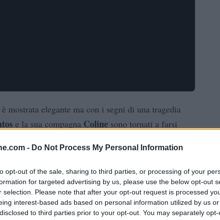
si è mostrata elegante ma con i segni di una tragedia
ntos
Coline
e la sua compagna
sono tornati a farsi
Constellation
Crans-
al locale conosciuto come
a
ine.com -
Do Not Process My Personal Information
 drammatico di 41 morti e 115 feriti; tra questi, la
proprio corpo le conseguenze dell’accaduto.
to opt-out of the sale, sharing to third parties, or processing of your per
formation for targeted advertising by us, please use the below opt-out s
accia scoperte e le cicatrici in vista ha un valore
r selection. Please note that after your opt-out request is processed y
eing interest-based ads based on personal information utilized by us or
dana, ma un atto di visibilità che mette al centro la
disclosed to third parties prior to your opt-out. You may separately opt-