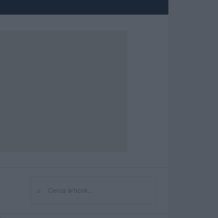
⌕
Cerca