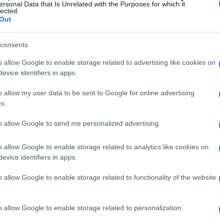
ersonal Data that Is Unrelated with the Purposes for which it
lected.
Out
consents
o allow Google to enable storage related to advertising like cookies on
evice identifiers in apps.
o allow my user data to be sent to Google for online advertising
s.
to allow Google to send me personalized advertising.
o allow Google to enable storage related to analytics like cookies on
re
evice identifiers in apps.
ustioni
ato la gravità delle lesioni:
su circa il 30%
o allow Google to enable storage related to functionality of the website
no richiesto un trasferimento in un centro
ni
significa terapie con équipe multidisciplinari,
o allow Google to enable storage related to personalization.
orio; per Dos Santos la destinazione è stata un ospedale