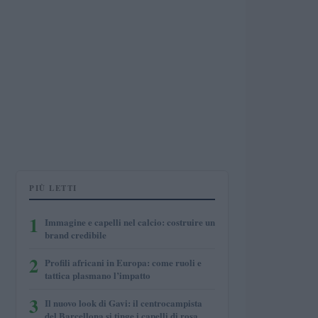
PIÙ LETTI
1
Immagine e capelli nel calcio: costruire un
brand credibile
2
Profili africani in Europa: come ruoli e
tattica plasmano l’impatto
3
Il nuovo look di Gavi: il centrocampista
del Barcellona si tinge i capelli di rosa