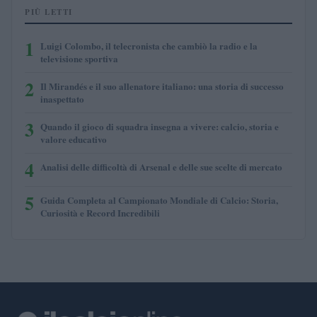
PIÙ LETTI
1
Luigi Colombo, il telecronista che cambiò la radio e la
televisione sportiva
2
Il Mirandés e il suo allenatore italiano: una storia di successo
inaspettato
3
Quando il gioco di squadra insegna a vivere: calcio, storia e
valore educativo
4
Analisi delle difficoltà di Arsenal e delle sue scelte di mercato
5
Guida Completa al Campionato Mondiale di Calcio: Storia,
Curiosità e Record Incredibili