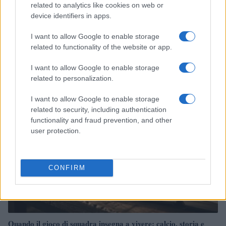
related to analytics like cookies on web or
device identifiers in apps.
I want to allow Google to enable storage
CSI Bergamo: Tra Corsi, Eventi e Protezione dei Dati
related to functionality of the website or app.
Personali
Francesca Lombardi · 29 Lug 2026
I want to allow Google to enable storage
related to personalization.
NEWS
I want to allow Google to enable storage
related to security, including authentication
functionality and fraud prevention, and other
user protection.
CONFIRM
Quando il gioco di squadra insegna a vivere: calcio, storia e