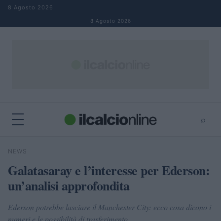
Salta al contenuto
8 Agosto 2026
8 Agosto 2026
⌕
×
⌕
NEWS
Cerca
Galatasaray e l’interesse per Ederson:
un’analisi approfondita
Ederson potrebbe lasciare il Manchester City: ecco cosa dicono i
numeri e le possibilità di trasferimento.