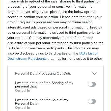
If you wish to opt-out of the sale, sharing to third parties, or
decisioni più informate e sostenibili.
processing of your personal or sensitive information for
targeted advertising by us, please use the below opt-out
section to confirm your selection. Please note that after your
opt-out request is processed you may continue seeing
AUTORE
interest-based ads based on personal information utilized by
AiAdhubMedia
us or personal information disclosed to third parties prior to
your opt-out. You may separately opt-out of the further
disclosure of your personal information by third parties on the
IAB’s list of downstream participants. This information may
also be disclosed by us to third parties on the
IAB’s List of
Downstream Participants
that may further disclose it to other
third parties.
Please note that this website/app uses one or more Google
Personal Data Processing Opt Outs
services and may gather and store information including but
not limited to your visit or usage behaviour. You may click to
I want to opt-out of the Sharing of my
personal data.
grant or deny consent to Google and its third-party tags to
Opted In
use your data for below specified purposes in below Google
consent section.
I want to opt-out of the Sale of my
Personal Data.
Opted In