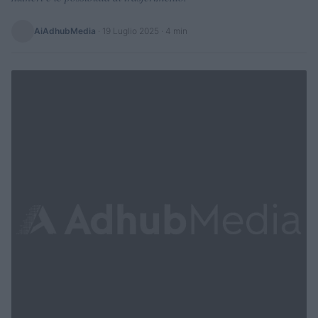
AiAdhubMedia
·
19 Luglio 2025
· 4 min