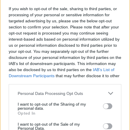
If you wish to opt-out of the sale, sharing to third parties, or
processing of your personal or sensitive information for
targeted advertising by us, please use the below opt-out
section to confirm your selection. Please note that after your
Liverpool vs Monaco: la sfida di Victor Munoz e le novità di
opt-out request is processed you may continue seeing
mercato
interest-based ads based on personal information utilized by
Andrea Conforti · 8 Ago 2026
us or personal information disclosed to third parties prior to
your opt-out. You may separately opt-out of the further
disclosure of your personal information by third parties on the
CAMPIONATI E COMPETIZIONI
IAB’s list of downstream participants. This information may
also be disclosed by us to third parties on the
IAB’s List of
Downstream Participants
that may further disclose it to other
third parties.
Please note that this website/app uses one or more Google
Personal Data Processing Opt Outs
services and may gather and store information including but
not limited to your visit or usage behaviour. You may click to
I want to opt-out of the Sharing of my
personal data.
grant or deny consent to Google and its third-party tags to
Opted In
use your data for below specified purposes in below Google
consent section.
I want to opt-out of the Sale of my
Personal Data.