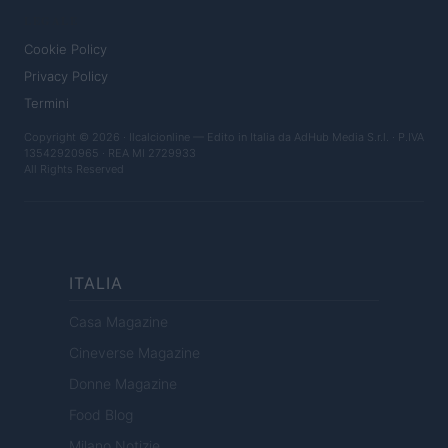
LEGALE
Cookie Policy
Privacy Policy
Termini
Copyright © 2026 · Ilcalcionline — Edito in Italia da
AdHub Media S.r.l.
· P.IVA
13542920965 · REA MI 2729933
All Rights Reserved
ITALIA
Casa Magazine
Cineverse Magazine
Donne Magazine
Food Blog
Milano Notizie