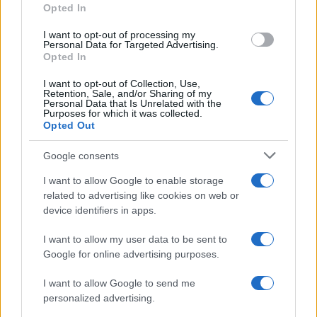
Opted In
Regole e norme del campionato di calciobalilla CSI Bergamo:
tutto ciò che devi sapere
I want to opt-out of processing my
Personal Data for Targeted Advertising.
Francesca Lombardi · 8 Ago 2026
Opted In
CAMPIONATI E COMPETIZIONI
I want to opt-out of Collection, Use,
Retention, Sale, and/or Sharing of my
Personal Data that Is Unrelated with the
Purposes for which it was collected.
Opted Out
Google consents
I want to allow Google to enable storage
related to advertising like cookies on web or
device identifiers in apps.
I want to allow my user data to be sent to
Google for online advertising purposes.
Calcio dilettantistico Emilia-Romagna: pubblicati i calendari
I want to allow Google to send me
dei campionati giovanili
personalized advertising.
Francesca Lombardi · 8 Ago 2026