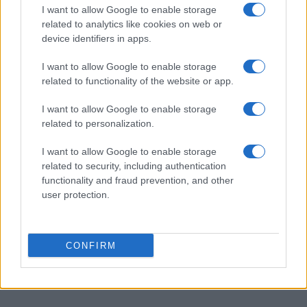
I want to allow Google to enable storage
related to analytics like cookies on web or
device identifiers in apps.
PIÙ LETTI
I want to allow Google to enable storage
1
Liverpool vs Monaco: la sfida di Victor Munoz e le novità di
related to functionality of the website or app.
mercato
I want to allow Google to enable storage
2
Regole e norme del campionato di calciobalilla CSI Bergamo:
related to personalization.
tutto ciò che devi sapere
I want to allow Google to enable storage
3
Calcio dilettantistico Emilia-Romagna: pubblicati i calendari
related to security, including authentication
dei campionati giovanili
functionality and fraud prevention, and other
4
user protection.
Giorgia Meloni ricorda la tragedia di Marcinelle e avverte
sull’immigrazione clandestina
5
Novità e iscrizioni per il calcio giovanile UISP 2026-2027
CONFIRM