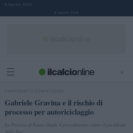
Salta al contenuto
8 Agosto 2026
8 Agosto 2026
⌕
×
⌕
CAMPIONATI E COMPETIZIONI
Cerca
Gabriele Gravina e il rischio di
processo per autoriciclaggio
La Procura di Roma chiude il procedimento contro il presidente
della Figc