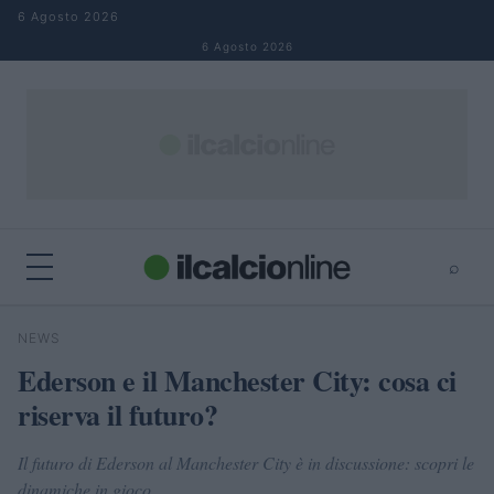
Salta al contenuto
6 Agosto 2026
6 Agosto 2026
⌕
×
⌕
NEWS
Cerca
Ederson e il Manchester City: cosa ci
riserva il futuro?
Il futuro di Ederson al Manchester City è in discussione: scopri le
dinamiche in gioco.