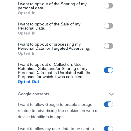
Continua a leggere
not limited to your visit or usage behaviour. You may click to
I want to opt-out of the Sharing of my
personal data.
grant or deny consent to Google and its third-party tags to
Opted In
use your data for below specified purposes in below Google
NEWS
consent section.
I want to opt-out of the Sale of my
Personal Data.
Opted In
I want to opt-out of processing my
Personal Data for Targeted Advertising.
Opted In
I want to opt-out of Collection, Use,
Retention, Sale, and/or Sharing of my
Personal Data that Is Unrelated with the
Purposes for which it was collected.
Opted Out
Google consents
CSI Bergamo: Tra Corsi, Eventi e Protezione dei Dati
Personali
I want to allow Google to enable storage
Francesca Lombardi · 29 Lug 2026
related to advertising like cookies on web or
device identifiers in apps.
NEWS
I want to allow my user data to be sent to