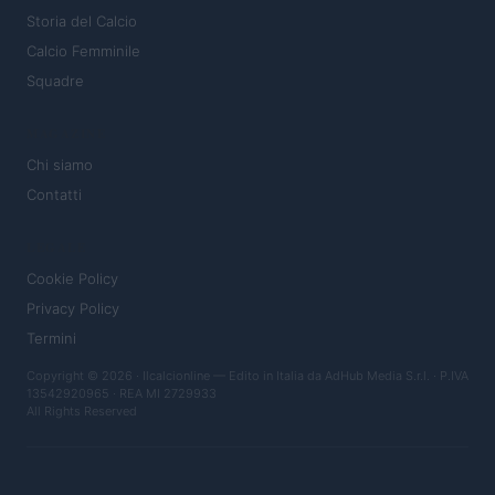
Storia del Calcio
Calcio Femminile
Squadre
MAGAZINE
Chi siamo
Contatti
LEGALE
Cookie Policy
Privacy Policy
Termini
Copyright © 2026 · Ilcalcionline — Edito in Italia da
AdHub Media S.r.l.
· P.IVA
13542920965 · REA MI 2729933
All Rights Reserved