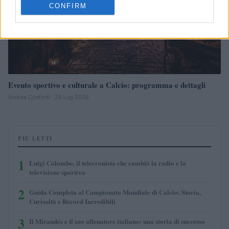
CONFIRM
Evento sportivo e culturale a Calcio: programma e dettagli
Andrea Conforti · 26 Lug 2026
PIÙ LETTI
1
Luigi Colombo, il telecronista che cambiò la radio e la
televisione sportiva
2
Guida Completa al Campionato Mondiale di Calcio: Storia,
Curiosità e Record Incredibili
3
Il Mirandés e il suo allenatore italiano: una storia di successo