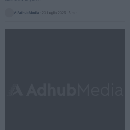
AiAdhubMedia
·
23 Luglio 2025
· 3 min