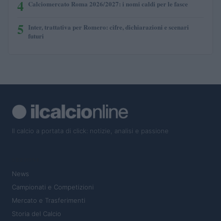
4
Calciomercato Roma 2026/2027: i nomi caldi per le fasce
5
Inter, trattativa per Romero: cifre, dichiarazioni e scenari
futuri
Il calcio a portata di click: notizie, analisi e passione
SEZIONI
News
Campionati e Competizioni
Mercato e Trasferimenti
Storia del Calcio