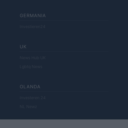
GERMANIA
Investieren24
UK
News Hub UK
Lgbtq News
OLANDA
Investeren 24
NL Newz