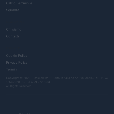
Calcio Femminile
Squadre
MAGAZINE
Chi siamo
Contatti
LEGALE
Cookie Policy
Privacy Policy
Termini
Copyright © 2026 · Ilcalcionline — Edito in Italia da
AdHub Media S.r.l.
· P.IVA
13542920965 · REA MI 2729933
All Rights Reserved