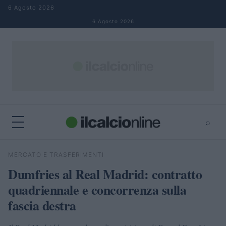
Salta al contenuto
6 Agosto 2026
6 Agosto 2026
⌕
×
⌕
MERCATO E TRASFERIMENTI
Cerca
Dumfries al Real Madrid: contratto
quadriennale e concorrenza sulla
fascia destra