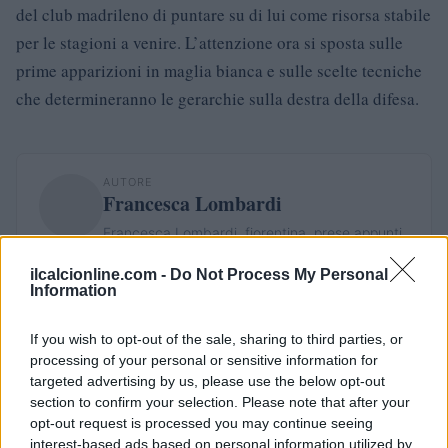
del club madrileno di puntare su di lui come risorsa stabile
per le stagioni a venire. L’attenzione ora si sposta sulle
prime apparizioni in maglia bianca e sulle scelte tecniche
che determineranno le gerarchie sulla destra della difesa.
AUTORE
Francesca Lombardi
Francesca Lombardi, fiorentina, prese appunti
tecnici dal primo box di un circuito toscano e
ilcalcionline.com -
Do Not Process My Personal
da allora firma approfondimenti sui motori. In
Information
redazione sostiene un approccio metodico alle
prove su pista, cura il format 'tecnica e
cronaca' e conserva i fogli di appunti del
If you wish to opt-out of the sale, sharing to third parties, or
debutto tecnico in autodromo.
processing of your personal or sensitive information for
targeted advertising by us, please use the below opt-out
section to confirm your selection. Please note that after your
opt-out request is processed you may continue seeing
interest-based ads based on personal information utilized by