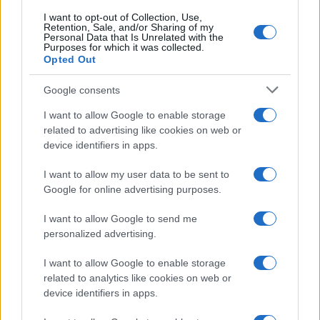
Continua a leggere
I want to opt-out of Collection, Use,
Retention, Sale, and/or Sharing of my
Personal Data that Is Unrelated with the
Purposes for which it was collected.
CALCIATORI
Opted Out
Google consents
I want to allow Google to enable storage
related to advertising like cookies on web or
device identifiers in apps.
I want to allow my user data to be sent to
Google for online advertising purposes.
I want to allow Google to send me
personalized advertising.
Profili africani in Europa: come ruoli e tattica plasmano
I want to allow Google to enable storage
l’impatto
related to analytics like cookies on web or
Francesca Lombardi · 7 Ago 2026
device identifiers in apps.
CALCIATORI