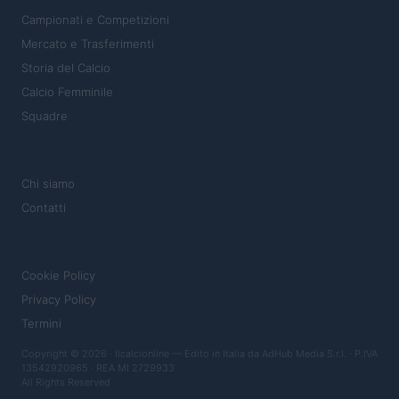
Campionati e Competizioni
Mercato e Trasferimenti
Storia del Calcio
Calcio Femminile
Squadre
MAGAZINE
Chi siamo
Contatti
LEGALE
Cookie Policy
Privacy Policy
Termini
Copyright © 2026 · Ilcalcionline — Edito in Italia da
AdHub Media S.r.l.
· P.IVA
13542920965 · REA MI 2729933
All Rights Reserved