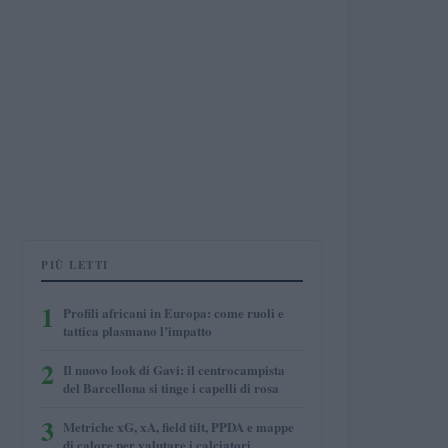
PIÙ LETTI
1
Profili africani in Europa: come ruoli e
tattica plasmano l’impatto
2
Il nuovo look di Gavi: il centrocampista
del Barcellona si tinge i capelli di rosa
3
Metriche xG, xA, field tilt, PPDA e mappe
di calore per valutare i calciatori