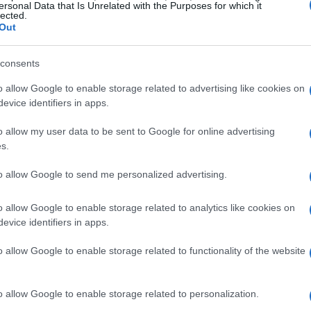
ersonal Data that Is Unrelated with the Purposes for which it
lected.
Out
consents
o allow Google to enable storage related to advertising like cookies on
evice identifiers in apps.
o allow my user data to be sent to Google for online advertising
s.
a quotidiana
to allow Google to send me personalized advertising.
tà
coincideva con l’accesso a beni semplici: latte,
o allow Google to enable storage related to analytics like cookies on
i cioccolato. Racconta di aver mangiato la sua prima
evice identifiers in apps.
 piaceri rappresentassero un segno di cambiamento.
o allow Google to enable storage related to functionality of the website
esponsabilità e un forte desiderio di normalità che più
tare professionista del calcio.
o allow Google to enable storage related to personalization.