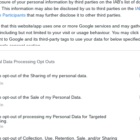
losure of your personal information by third parties on the IAB’s list of
. This information may also be disclosed by us to third parties on the
IA
tto della caduta di Ceausescu
Participants
that may further disclose it to other third parties.
 that this website/app uses one or more Google services and may gath
Ceausescu
Romania sotto il regime di
con ricordi nitidi
including but not limited to your visit or usage behaviour. You may click 
Timisoara
si avvertiva anche dentro le case. Il padre,
 to Google and its third-party tags to use your data for below specifi
ogle consent section.
enne mandato a presidiare luoghi strategici e la
za. Quell’esperienza gli ha lasciato un’immagine
l Data Processing Opt Outs
 la mattina dopo con la barba, simbolo di una realtà
o opt-out of the Sharing of my personal data.
In
o opt-out of the Sale of my Personal Data.
In
to opt-out of processing my Personal Data for Targeted
ing.
In
o opt-out of Collection, Use, Retention, Sale, and/or Sharing