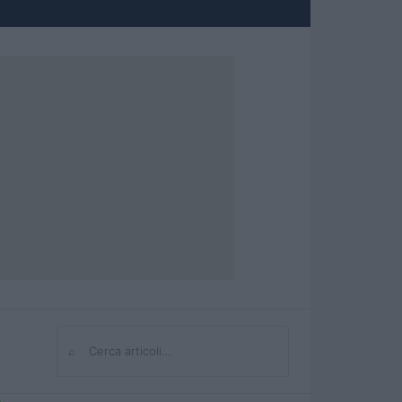
⌕
Cerca