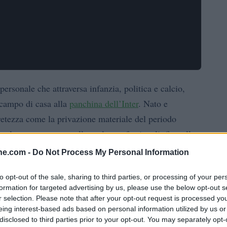
ersonale che attraversa infanzia, politica e calcio,
 campo di casa alla
panchina dell’Inter
. Nato e
retezza come la privazione materiale del periodo
ul suo carattere e sulle scelte professionali, fino alle
ine.com -
Do Not Process My Personal Information
cordi vividi: il primo pallone improvvisato, la
to opt-out of the sale, sharing to third parties, or processing of your per
formation for targeted advertising by us, please use the below opt-out s
a
libertà
come possibilità di avere cose semplici. Questi
r selection. Please note that after your opt-out request is processed y
trasformano in linee guida per la sua gestione dello
eing interest-based ads based on personal information utilized by us or
u propone ai suoi giocatori.
disclosed to third parties prior to your opt-out. You may separately opt-