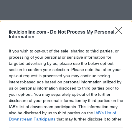
ilcalcionline.com -
Do Not Process My Personal
Information
If you wish to opt-out of the sale, sharing to third parties, or
processing of your personal or sensitive information for
targeted advertising by us, please use the below opt-out
section to confirm your selection. Please note that after your
AUTORE
opt-out request is processed you may continue seeing
Andrea Conforti
interest-based ads based on personal information utilized by
Andrea Conforti, 46enne torinese dal look
us or personal information disclosed to third parties prior to
casual e naturale, è un analista tattico che
your opt-out. You may separately opt-out of the further
trasforma dati e clip in racconti social. Ricorda
disclosure of your personal information by third parties on the
quando annotò la rimonta al box stampa dello
IAB’s list of downstream participants. This information may
Stadio Olimpico Grande Torino: da
also be disclosed by us to third parties on the
IAB’s List of
quell'appunto nacque la sua linea editoriale,
Downstream Participants
that may further disclose it to other
che propugna spiegazioni visive per il tifoso
third parties.
critico. Dettaglio unico: una stagione allenatore