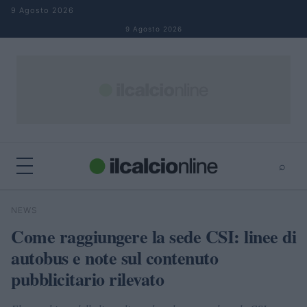
Salta al contenuto
9 Agosto 2026
9 Agosto 2026
⌕
×
⌕
NEWS
Cerca
Come raggiungere la sede CSI: linee di
autobus e note sul contenuto
pubblicitario rilevato