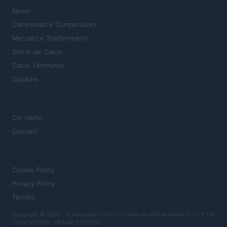
News
Campionati e Competizioni
Mercato e Trasferimenti
Storia del Calcio
Calcio Femminile
Squadre
MAGAZINE
Chi siamo
Contatti
LEGALE
Cookie Policy
Privacy Policy
Termini
Copyright © 2026 · Ilcalcionline — Edito in Italia da
AdHub Media S.r.l.
· P.IVA
13542920965 · REA MI 2729933