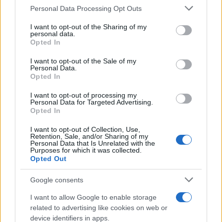
Please note that this website/app uses one or more Google
Personal Data Processing Opt Outs
under15 al Chieri e ciclista urbano.
services and may gather and store information including but
not limited to your visit or usage behaviour. You may click to
I want to opt-out of the Sharing of my
personal data.
grant or deny consent to Google and its third-party tags to
Opted In
use your data for below specified purposes in below Google
consent section.
I want to opt-out of the Sale of my
Personal Data.
Opted In
I want to opt-out of processing my
Personal Data for Targeted Advertising.
Opted In
I want to opt-out of Collection, Use,
Retention, Sale, and/or Sharing of my
Personal Data that Is Unrelated with the
Purposes for which it was collected.
Opted Out
Google consents
I want to allow Google to enable storage
related to advertising like cookies on web or
device identifiers in apps.