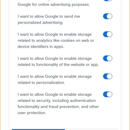
Google for online advertising purposes.
eliminazione nella League Phase e dei relativi punti
conquistati.
I want to allow Google to send me
personalized advertising.
I want to allow Google to enable storage
related to analytics like cookies on web or
AUTORE
Andrea Conforti
device identifiers in apps.
Andrea Conforti, 46enne torinese dal look
I want to allow Google to enable storage
casual e naturale, è un analista tattico che
related to functionality of the website or app.
trasforma dati e clip in racconti social. Ricorda
quando annotò la rimonta al box stampa dello
I want to allow Google to enable storage
Stadio Olimpico Grande Torino: da
related to personalization.
quell'appunto nacque la sua linea editoriale,
che propugna spiegazioni visive per il tifoso
I want to allow Google to enable storage
critico. Dettaglio unico: una stagione allenatore
related to security, including authentication
under15 al Chieri e ciclista urbano.
functionality and fraud prevention, and other
user protection.