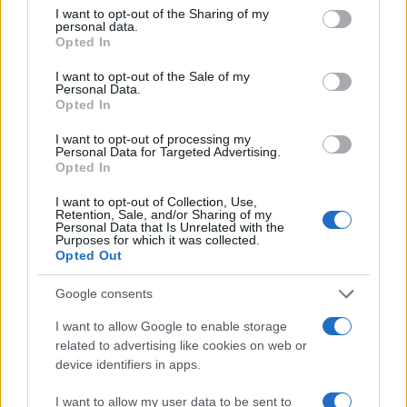
semifinale): 127,5 milioni di euro
not limited to your visit or usage behaviour. You may click to
I want to opt-out of the Sharing of my
personal data.
grant or deny consent to Google and its third-party tags to
Opted In
2) Arsenal
– 1° nella League Phase (finalista): 142 milioni
use your data for below specified purposes in below Google
consent section.
di euro
I want to opt-out of the Sale of my
Personal Data.
Opted In
1) Paris Saint Germain
– 11° nella League Phase
I want to opt-out of processing my
(vincitore): 145,5 milioni di euro
Personal Data for Targeted Advertising.
Opted In
Questa graduatoria mette in evidenza come il nuovo
I want to opt-out of Collection, Use,
formato e il meccanismo del
value pillar
abbiano influito
Retention, Sale, and/or Sharing of my
Personal Data that Is Unrelated with the
su club di diverse dimensioni: squadre eliminate nella fase
Purposes for which it was collected.
Opted Out
a gironi o ai playoff hanno comunque incassato somme
rilevanti, mentre i finalisti e i semifinalisti hanno raccolto
Google consents
cifre sensibilmente più alte.
I want to allow Google to enable storage
related to advertising like cookies on web or
Per le società italiane il confronto mostra l’Inter come
device identifiers in apps.
prima per incassi, seguita da Atalanta e Juventus, mentre il
I want to allow my user data to be sent to
Napoli si colloca più indietro a causa della precoce