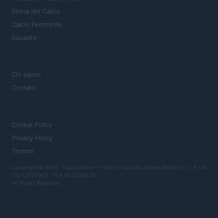
Storia del Calcio
Calcio Femminile
Squadre
MAGAZINE
Chi siamo
Contatti
LEGALE
Cookie Policy
Privacy Policy
Termini
Copyright © 2026 · Ilcalcionline — Edito in Italia da
AdHub Media S.r.l.
· P.IVA
13542920965 · REA MI 2729933
All Rights Reserved