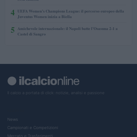
4
UEFA Women’s Champions League: il percorso europeo della
Juventus Women inizia a Biella
5
Amichevole internazionale: il Napoli batte l’Osasuna 2-1 a
Castel di Sangro
Il calcio a portata di click: notizie, analisi e passione
SEZIONI
News
Campionati e Competizioni
Mercato e Trasferimenti