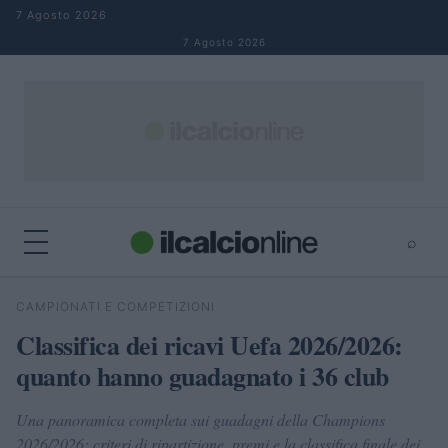
Salta al contenuto
7 Agosto 2026
7 Agosto 2026
⌕
×
⌕
CAMPIONATI E COMPETIZIONI
Cerca
Classifica dei ricavi Uefa 2026/2026:
quanto hanno guadagnato i 36 club
Una panoramica completa sui guadagni della Champions
2026/2026: criteri di ripartizione, premi e la classifica finale dei