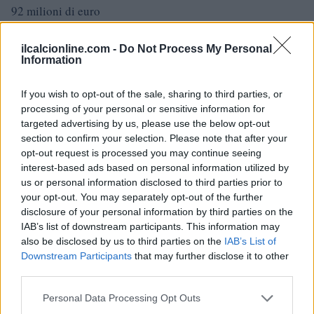
92 milioni di euro
8) Manchester City
– 8° nella League Phase (eliminata
ilcalcionline.com -
Do Not Process My Personal
Information
agli ottavi): 97 milioni di euro
7) Barcellona
– 5° nella League Phase (eliminata ai
If you wish to opt-out of the sale, sharing to third parties, or
processing of your personal or sensitive information for
quarti): 101,5 milioni di euro
targeted advertising by us, please use the below opt-out
section to confirm your selection. Please note that after your
6)
Real Madrid
– 9° nella League Phase (eliminata ai
opt-out request is processed you may continue seeing
quarti): 104,5 milioni di euro
interest-based ads based on personal information utilized by
us or personal information disclosed to third parties prior to
5) Atletico Madrid
– 14° nella League Phase (eliminata in
your opt-out. You may separately opt-out of the further
disclosure of your personal information by third parties on the
semifinale): 107,5 milioni di euro
IAB’s list of downstream participants. This information may
also be disclosed by us to third parties on the
IAB’s List of
4) Liverpool
– 3° nella League Phase (eliminata ai quarti):
Downstream Participants
that may further disclose it to other
109,5 milioni di euro
third parties.
Please note that this website/app uses one or more Google
Personal Data Processing Opt Outs
3) Bayern Monaco
– 2° nella League Phase (eliminata in
services and may gather and store information including but