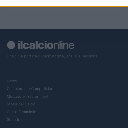
Curiosità e Record Incredibili
Il calcio a portata di click: notizie, analisi e passione
SEZIONI
News
Campionati e Competizioni
Mercato e Trasferimenti
Storia del Calcio
Calcio Femminile
Squadre