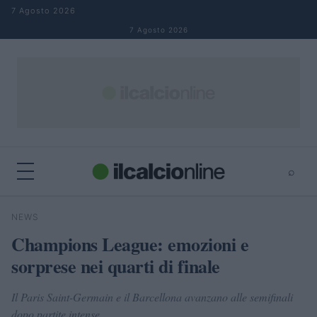
Salta al contenuto
7 Agosto 2026
7 Agosto 2026
⌕
×
⌕
NEWS
Cerca
Champions League: emozioni e
sorprese nei quarti di finale
Il Paris Saint-Germain e il Barcellona avanzano alle semifinali
dopo partite intense.