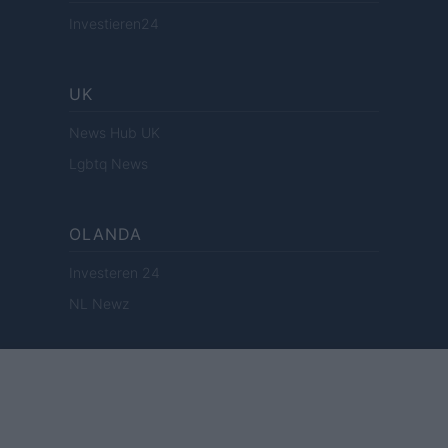
Investieren24
UK
News Hub UK
Lgbtq News
OLANDA
Investeren 24
NL Newz