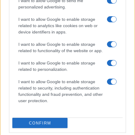
I want to allow Google to send me
personalized advertising.
Evento sportivo e culturale a Calcio: programma e dettagli
I want to allow Google to enable storage
related to analytics like cookies on web or
Andrea Conforti · 26 Lug 2026
device identifiers in apps.
I want to allow Google to enable storage
PIÙ LETTI
related to functionality of the website or app.
1
I want to allow Google to enable storage
Luigi Colombo, il telecronista che cambiò la radio e la
related to personalization.
televisione sportiva
2
Il Mirandés e il suo allenatore italiano: una storia di successo
I want to allow Google to enable storage
inaspettato
related to security, including authentication
functionality and fraud prevention, and other
3
Quando il gioco di squadra insegna a vivere: calcio, storia e
user protection.
valore educativo
4
Analisi delle difficoltà di Arsenal e delle sue scelte di mercato
CONFIRM
5
Guida Completa al Campionato Mondiale di Calcio: Storia,