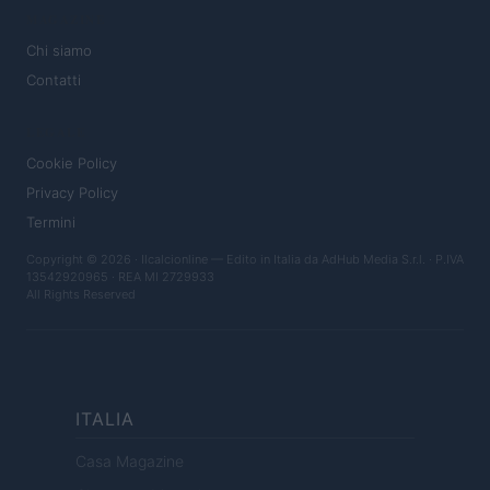
MAGAZINE
Chi siamo
Contatti
LEGALE
Cookie Policy
Privacy Policy
Termini
Copyright © 2026 · Ilcalcionline — Edito in Italia da
AdHub Media S.r.l.
· P.IVA
13542920965 · REA MI 2729933
All Rights Reserved
ITALIA
Casa Magazine