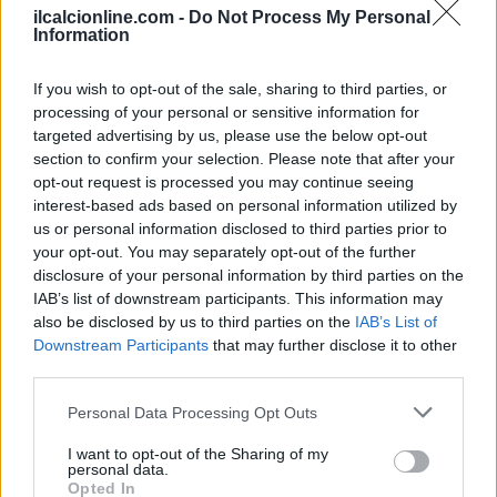
ilcalcionline.com -
Do Not Process My Personal
Information
If you wish to opt-out of the sale, sharing to third parties, or
processing of your personal or sensitive information for
targeted advertising by us, please use the below opt-out
section to confirm your selection. Please note that after your
opt-out request is processed you may continue seeing
interest-based ads based on personal information utilized by
us or personal information disclosed to third parties prior to
CSI Bergamo: Tra Corsi, Eventi e Protezione dei Dati
your opt-out. You may separately opt-out of the further
Personali
disclosure of your personal information by third parties on the
IAB’s list of downstream participants. This information may
Francesca Lombardi · 29 Lug 2026
also be disclosed by us to third parties on the
IAB’s List of
Downstream Participants
that may further disclose it to other
NEWS
third parties.
Please note that this website/app uses one or more Google
Personal Data Processing Opt Outs
services and may gather and store information including but
not limited to your visit or usage behaviour. You may click to
I want to opt-out of the Sharing of my
personal data.
grant or deny consent to Google and its third-party tags to
Opted In