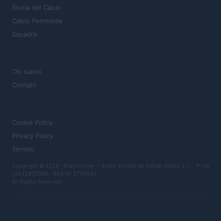
Storia del Calcio
Calcio Femminile
Squadre
MAGAZINE
Chi siamo
Contatti
LEGALE
Cookie Policy
Privacy Policy
Termini
Copyright © 2026 · Ilcalcionline — Edito in Italia da
AdHub Media S.r.l.
· P.IVA
13542920965 · REA MI 2729933
All Rights Reserved