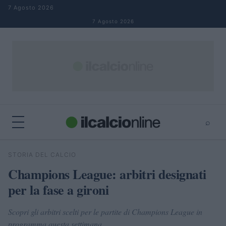
Salta al contenuto
7 Agosto 2026
7 Agosto 2026
⌕
×
⌕
STORIA DEL CALCIO
Cerca
Champions League: arbitri designati
per la fase a gironi
Scopri gli arbitri scelti per le partite di Champions League in
programma questa settimana.