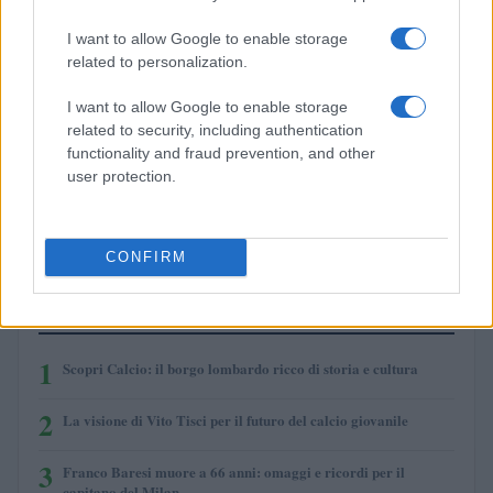
I want to allow Google to enable storage
related to personalization.
I want to allow Google to enable storage
related to security, including authentication
functionality and fraud prevention, and other
user protection.
Franco Baresi muore a 66 anni: omaggi e ricordi per il
capitano del Milan
Andrea Conforti · 3 Ago 2026
CONFIRM
PIÙ LETTI
1
Scopri Calcio: il borgo lombardo ricco di storia e cultura
2
La visione di Vito Tisci per il futuro del calcio giovanile
3
Franco Baresi muore a 66 anni: omaggi e ricordi per il
capitano del Milan