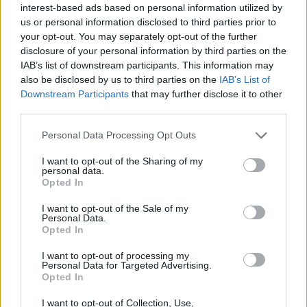
interest-based ads based on personal information utilized by
Continua a leggere
us or personal information disclosed to third parties prior to
your opt-out. You may separately opt-out of the further
disclosure of your personal information by third parties on the
STORIA DEL CALCIO
IAB’s list of downstream participants. This information may
also be disclosed by us to third parties on the
IAB’s List of
Downstream Participants
that may further disclose it to other
third parties.
Please note that this website/app uses one or more Google
Personal Data Processing Opt Outs
services and may gather and store information including but
not limited to your visit or usage behaviour. You may click to
I want to opt-out of the Sharing of my
personal data.
grant or deny consent to Google and its third-party tags to
Opted In
use your data for below specified purposes in below Google
consent section.
I want to opt-out of the Sale of my
Personal Data.
Opted In
Scopri Calcio: il borgo lombardo ricco di storia e cultura
I want to opt-out of processing my
Personal Data for Targeted Advertising.
Francesca Lombardi · 6 Ago 2026
Opted In
STORIA DEL CALCIO
I want to opt-out of Collection, Use,