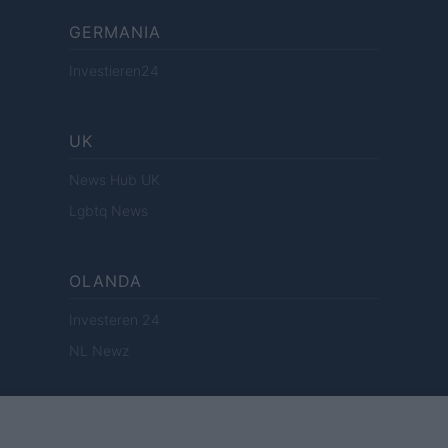
GERMANIA
Investieren24
UK
News Hub UK
Lgbtq News
OLANDA
Investeren 24
NL Newz