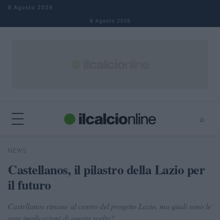
Salta al contenuto
8 Agosto 2026
8 Agosto 2026
⌕
×
⌕
NEWS
Cerca
Castellanos, il pilastro della Lazio per
il futuro
Castellanos rimane al centro del progetto Lazio, ma quali sono le
vere implicazioni di questa scelta?