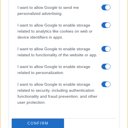
I want to allow Google to send me
personalized advertising.
I want to allow Google to enable storage
related to analytics like cookies on web or
device identifiers in apps.
I want to allow Google to enable storage
Quando il gioco di squadra insegna a vivere: calcio, storia e
related to functionality of the website or app.
valore educativo
I want to allow Google to enable storage
Francesca Lombardi · 27 Lug 2026
related to personalization.
NEWS
I want to allow Google to enable storage
related to security, including authentication
functionality and fraud prevention, and other
user protection.
CONFIRM