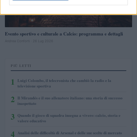
Evento sportivo e culturale a Calcio: programma e dettagli
Andrea Conforti · 26 Lug 2026
PIÙ LETTI
1
Luigi Colombo, il telecronista che cambiò la radio e la
televisione sportiva
2
Il Mirandés e il suo allenatore italiano: una storia di successo
inaspettato
3
Quando il gioco di squadra insegna a vivere: calcio, storia e
valore educativo
4
Analisi delle difficoltà di Arsenal e delle sue scelte di mercato