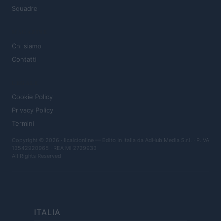
Squadre
MAGAZINE
Chi siamo
Contatti
LEGALE
Cookie Policy
Privacy Policy
Termini
Copyright © 2026 · Ilcalcionline — Edito in Italia da
AdHub Media S.r.l.
· P.IVA
13542920965 · REA MI 2729933
All Rights Reserved
ITALIA