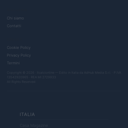
MAGAZINE
Chi siamo
Contatti
LEGALE
Cookie Policy
Privacy Policy
Termini
Copyright © 2026 · Ilcalcionline — Edito in Italia da
AdHub Media S.r.l.
· P.IVA
13542920965 · REA MI 2729933
All Rights Reserved
ITALIA
Casa Magazine