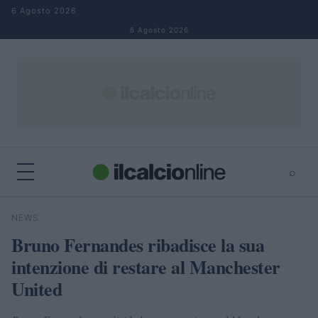
Salta al contenuto
6 Agosto 2026
6 Agosto 2026
⌕
×
⌕
NEWS
Cerca
Bruno Fernandes ribadisce la sua
intenzione di restare al Manchester
United