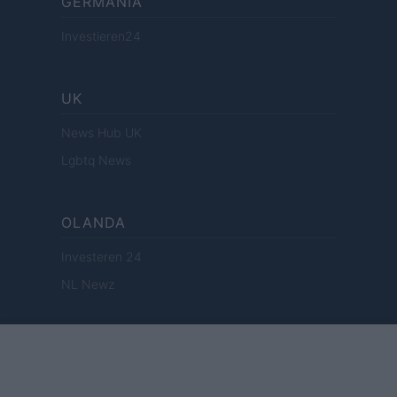
GERMANIA
Investieren24
UK
News Hub UK
Lgbtq News
OLANDA
Investeren 24
NL Newz