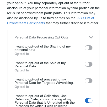
your opt-out. You may separately opt-out of the further
disclosure of your personal information by third parties on the
IAB’s list of downstream participants. This information may
also be disclosed by us to third parties on the
IAB’s List of
Downstream Participants
that may further disclose it to other
third parties.
Please note that this website/app uses one or more Google
Personal Data Processing Opt Outs
services and may gather and store information including but
not limited to your visit or usage behaviour. You may click to
I want to opt-out of the Sharing of my
personal data.
grant or deny consent to Google and its third-party tags to
Opted In
use your data for below specified purposes in below Google
CSI Bergamo: Tra Corsi, Eventi e Protezione dei Dati
consent section.
Personali
I want to opt-out of the Sale of my
Personal Data.
Francesca Lombardi · 29 Lug 2026
Opted In
I want to opt-out of processing my
NEWS
Personal Data for Targeted Advertising.
Opted In
I want to opt-out of Collection, Use,
Retention, Sale, and/or Sharing of my
Personal Data that Is Unrelated with the
Purposes for which it was collected.