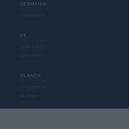
GERMANIA
Investieren24
UK
News Hub UK
Lgbtq News
OLANDA
Investeren 24
NL Newz