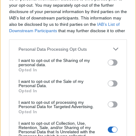
your opt-out. You may separately opt-out of the further
disclosure of your personal information by third parties on the
IAB’s list of downstream participants. This information may
also be disclosed by us to third parties on the
IAB’s List of
Downstream Participants
that may further disclose it to other
third parties.
Please note that this website/app uses one or more Google
Personal Data Processing Opt Outs
services and may gather and store information including but
not limited to your visit or usage behaviour. You may click to
I want to opt-out of the Sharing of my
personal data.
grant or deny consent to Google and its third-party tags to
Opted In
use your data for below specified purposes in below Google
consent section.
I want to opt-out of the Sale of my
Personal Data.
Opted In
Continua a leggere
I want to opt-out of processing my
Personal Data for Targeted Advertising.
Opted In
CALCIO FEMMINILE
I want to opt-out of Collection, Use,
Retention, Sale, and/or Sharing of my
Personal Data that Is Unrelated with the