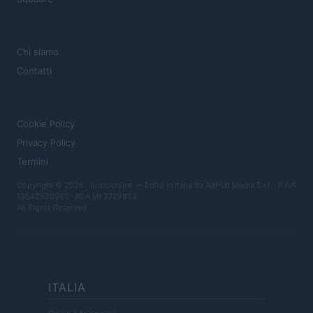
MAGAZINE
Chi siamo
Contatti
LEGALE
Cookie Policy
Privacy Policy
Termini
Copyright © 2026 · Ilcalcionline — Edito in Italia da
AdHub Media S.r.l.
· P.IVA
13542920965 · REA MI 2729933
All Rights Reserved
ITALIA