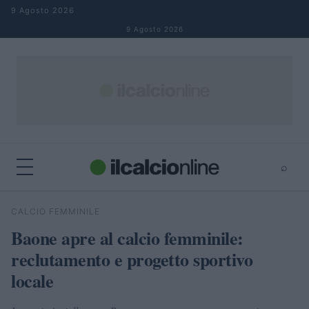
Salta al contenuto
9 Agosto 2026
9 Agosto 2026
⌕
×
⌕
CALCIO FEMMINILE
Cerca
Baone apre al calcio femminile:
reclutamento e progetto sportivo
locale