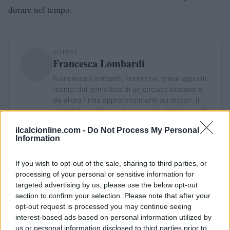
durare nel tempo.
AUTORE
Francesca Lombardi
Francesca Lombardi, fiorentina, prese appunti
tecnici dal primo box di un circuito toscano e
da allora firma approfondimenti sui motori. In
redazione sostiene un approccio metodico alle
prove su pista, cura il format 'tecnica e
ilcalcionline.com -
Do Not Process My Personal
cronaca' e conserva i fogli di appunti del
Information
debutto tecnico in autodromo.
If you wish to opt-out of the sale, sharing to third parties, or
processing of your personal or sensitive information for
targeted advertising by us, please use the below opt-out
section to confirm your selection. Please note that after your
opt-out request is processed you may continue seeing
interest-based ads based on personal information utilized by
us or personal information disclosed to third parties prior to