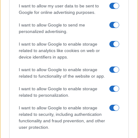
I want to allow my user data to be sent to
NEWS
Google for online advertising purposes.
I want to allow Google to send me
personalized advertising.
I want to allow Google to enable storage
related to analytics like cookies on web or
device identifiers in apps.
I want to allow Google to enable storage
related to functionality of the website or app.
I want to allow Google to enable storage
Quando il gioco di squadra insegna a vivere: calcio, storia e
related to personalization.
valore educativo
Francesca Lombardi · 27 Lug 2026
I want to allow Google to enable storage
related to security, including authentication
functionality and fraud prevention, and other
NEWS
user protection.