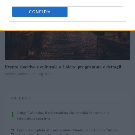
CONFIRM
Evento sportivo e culturale a Calcio: programma e dettagli
Andrea Conforti · 26 Lug 2026
PIÙ LETTI
1
Luigi Colombo, il telecronista che cambiò la radio e la
televisione sportiva
2
Guida Completa al Campionato Mondiale di Calcio: Storia,