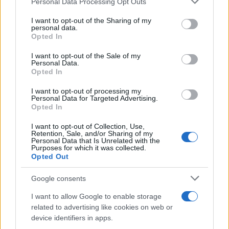
Personal Data Processing Opt Outs
services and may gather and store information including but
not limited to your visit or usage behaviour. You may click to
I want to opt-out of the Sharing of my
Continua a leggere
personal data.
grant or deny consent to Google and its third-party tags to
Opted In
use your data for below specified purposes in below Google
consent section.
I want to opt-out of the Sale of my
NEWS
Personal Data.
Opted In
I want to opt-out of processing my
Personal Data for Targeted Advertising.
Opted In
I want to opt-out of Collection, Use,
Retention, Sale, and/or Sharing of my
Personal Data that Is Unrelated with the
Purposes for which it was collected.
Opted Out
Google consents
CSI Bergamo: Tra Corsi, Eventi e Protezione dei Dati
I want to allow Google to enable storage
Personali
related to advertising like cookies on web or
device identifiers in apps.
Francesca Lombardi · 29 Lug 2026