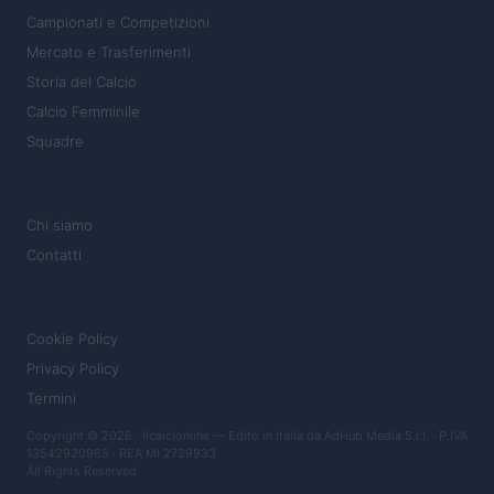
Campionati e Competizioni
Mercato e Trasferimenti
Storia del Calcio
Calcio Femminile
Squadre
MAGAZINE
Chi siamo
Contatti
LEGALE
Cookie Policy
Privacy Policy
Termini
Copyright © 2026 · Ilcalcionline — Edito in Italia da
AdHub Media S.r.l.
· P.IVA
13542920965 · REA MI 2729933
All Rights Reserved