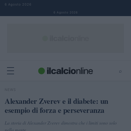
Salta al contenuto
6 Agosto 2026
6 Agosto 2026
⌕
×
⌕
NEWS
Cerca
Alexander Zverev e il diabete: un
esempio di forza e perseveranza
La storia di Alexander Zverev dimostra che i limiti sono solo
nella mente.