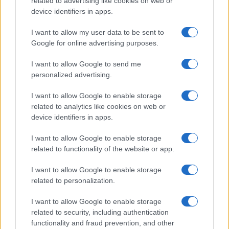
related to advertising like cookies on web or
talento spagnolo
device identifiers in apps.
Francesca Lombardi · 7 Ago 2026
I want to allow my user data to be sent to
Google for online advertising purposes.
CAMPIONATI E COMPETIZIONI
I want to allow Google to send me
personalized advertising.
I want to allow Google to enable storage
related to analytics like cookies on web or
device identifiers in apps.
I want to allow Google to enable storage
related to functionality of the website or app.
I want to allow Google to enable storage
related to personalization.
Vincent Kompany punta alla Champions League con il Bayern
Monaco
I want to allow Google to enable storage
Francesca Lombardi · 7 Ago 2026
related to security, including authentication
functionality and fraud prevention, and other