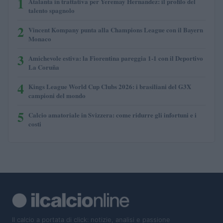
1
Atalanta in trattativa per Yeremay Hernandez: il profilo del
talento spagnolo
2
Vincent Kompany punta alla Champions League con il Bayern
Monaco
3
Amichevole estiva: la Fiorentina pareggia 1-1 con il Deportivo
La Coruña
4
Kings League World Cup Clubs 2026: i brasiliani del G3X
campioni del mondo
5
Calcio amatoriale in Svizzera: come ridurre gli infortuni e i
costi
Il calcio a portata di click: notizie, analisi e passione