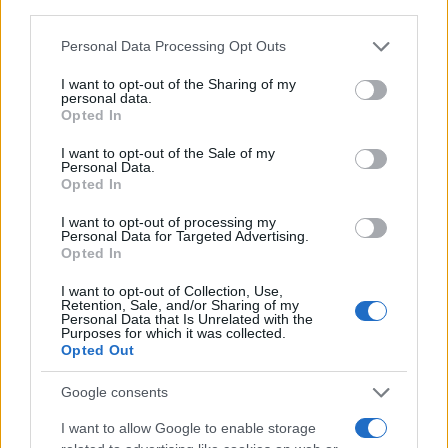
third parties.
Please note that this website/app uses one or more Google
Personal Data Processing Opt Outs
services and may gather and store information including but
not limited to your visit or usage behaviour. You may click to
I want to opt-out of the Sharing of my
personal data.
grant or deny consent to Google and its third-party tags to
Continua a leggere
Opted In
use your data for below specified purposes in below Google
consent section.
I want to opt-out of the Sale of my
Personal Data.
CAMPIONATI E COMPETIZIONI
Opted In
I want to opt-out of processing my
Personal Data for Targeted Advertising.
Opted In
I want to opt-out of Collection, Use,
Retention, Sale, and/or Sharing of my
Personal Data that Is Unrelated with the
Purposes for which it was collected.
Opted Out
Google consents
I want to allow Google to enable storage
Atalanta in trattativa per Yeremay Hernandez: il profilo del