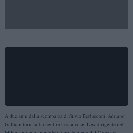
A due anni dalla scomparsa di Silvio Berlusconi, Adriano
Galliani torna a far sentire la sua voce. L’ex dirigente del
Milan e attuale amministratore delegato del Monza si