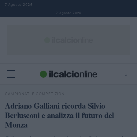
Salta al contenuto
7 Agosto 2026
7 Agosto 2026
⌕
×
⌕
CAMPIONATI E COMPETIZIONI
Cerca
Adriano Galliani ricorda Silvio
Berlusconi e analizza il futuro del
Monza