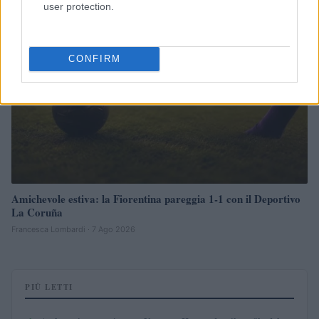
CAMPIONATI E COMPETIZIONI
user protection.
CONFIRM
Amichevole estiva: la Fiorentina pareggia 1-1 con il Deportivo
La Coruña
Francesca Lombardi · 7 Ago 2026
PIÙ LETTI