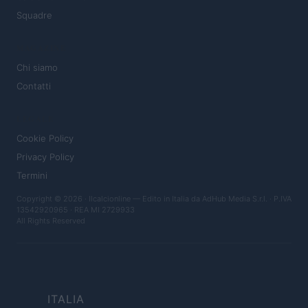
Squadre
MAGAZINE
Chi siamo
Contatti
LEGALE
Cookie Policy
Privacy Policy
Termini
Copyright © 2026 · Ilcalcionline — Edito in Italia da
AdHub Media S.r.l.
· P.IVA
13542920965 · REA MI 2729933
All Rights Reserved
ITALIA