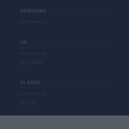
GERMANIA
Investieren24
UK
News Hub UK
Lgbtq News
OLANDA
Investeren 24
NL Newz