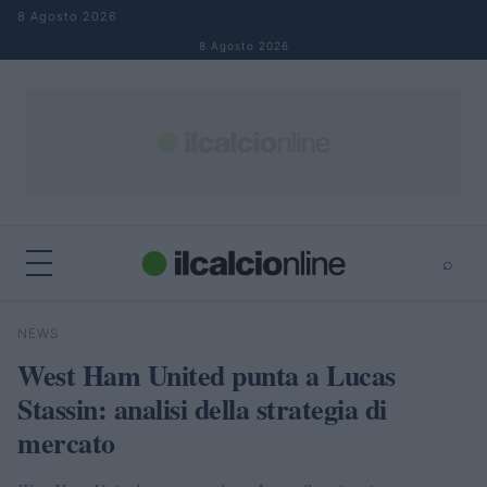
Salta al contenuto
8 Agosto 2026
8 Agosto 2026
⌕
×
⌕
NEWS
Cerca
West Ham United punta a Lucas
Stassin: analisi della strategia di
mercato