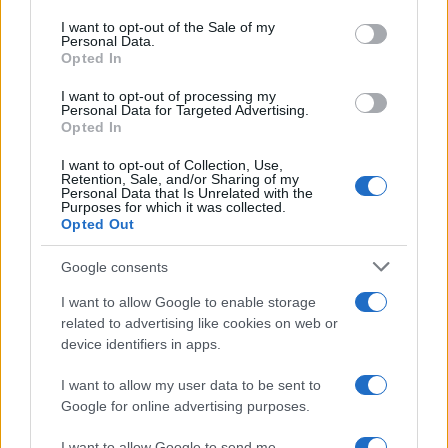
use your data for below specified purposes in below Google
consent section.
I want to opt-out of the Sale of my
Personal Data.
Opted In
I want to opt-out of processing my
Personal Data for Targeted Advertising.
Opted In
I want to opt-out of Collection, Use,
Retention, Sale, and/or Sharing of my
Personal Data that Is Unrelated with the
Purposes for which it was collected.
CSI Bergamo: Tra Corsi, Eventi e Protezione dei Dati
Opted Out
Personali
Francesca Lombardi · 29 Lug 2026
Google consents
I want to allow Google to enable storage
NEWS
related to advertising like cookies on web or
device identifiers in apps.
I want to allow my user data to be sent to
Google for online advertising purposes.
I want to allow Google to send me