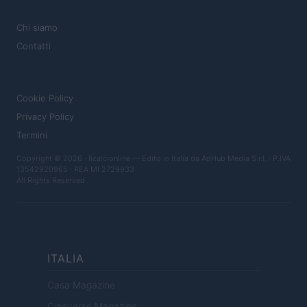
MAGAZINE
Chi siamo
Contatti
LEGALE
Cookie Policy
Privacy Policy
Termini
Copyright © 2026 · Ilcalcionline — Edito in Italia da
AdHub Media S.r.l.
· P.IVA
13542920965 · REA MI 2729933
All Rights Reserved
ITALIA
Casa Magazine
Cineverse Magazine