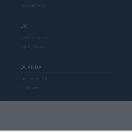
Investieren24
UK
News Hub UK
Lgbtq News
OLANDA
Investeren 24
NL Newz