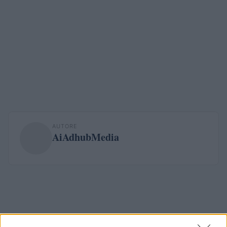
AUTORE
AiAdhubMedia