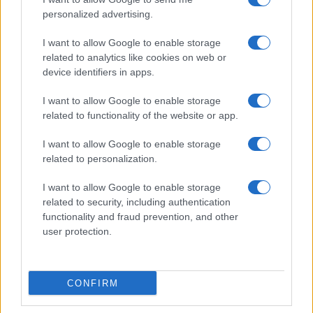
personalized advertising.
I want to allow Google to enable storage
related to analytics like cookies on web or
device identifiers in apps.
Quando il gioco di squadra insegna a vivere: calcio, storia e
I want to allow Google to enable storage
valore educativo
related to functionality of the website or app.
Francesca Lombardi · 27 Lug 2026
I want to allow Google to enable storage
related to personalization.
NEWS
I want to allow Google to enable storage
related to security, including authentication
functionality and fraud prevention, and other
user protection.
CONFIRM