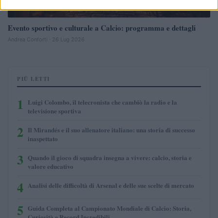
Evento sportivo e culturale a Calcio: programma e dettagli
Andrea Conforti · 26 Lug 2026
PIÙ LETTI
1
Luigi Colombo, il telecronista che cambiò la radio e la
televisione sportiva
2
Il Mirandés e il suo allenatore italiano: una storia di successo
inaspettato
3
Quando il gioco di squadra insegna a vivere: calcio, storia e
valore educativo
4
Analisi delle difficoltà di Arsenal e delle sue scelte di mercato
5
Guida Completa al Campionato Mondiale di Calcio: Storia,
Curiosità e Record Incredibili