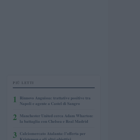
PIÙ LETTI
1
Rinnovo Anguissa: trattative positive tra
Napoli e agente a Castel di Sangro
2
Manchester United cerca Adam Wharton:
la battaglia con Chelsea e Real Madrid
3
Calciomercato Atalanta: l’offerta per
Kristensen e gli altri obiettivi