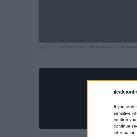
Scopri le ultime mosse del Genoa nell'ultimo giorno di mer
ilcalcionl
If you wish 
sensitive in
confirm you
continue se
information 