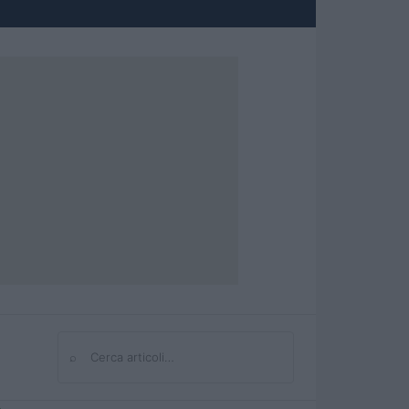
⌕
Cerca