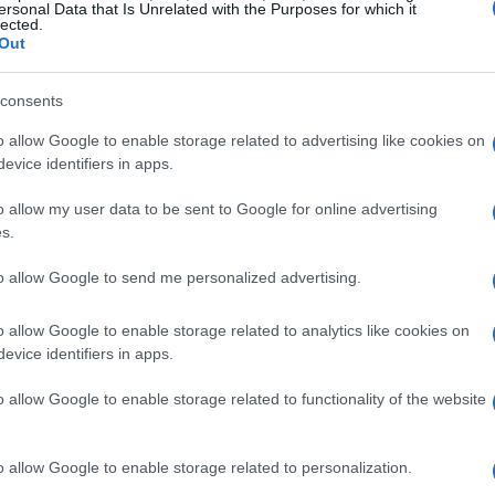
 La situazione è in continua evoluzione e i tifosi
ersonal Data that Is Unrelated with the Purposes for which it
lected.
Out
consents
o allow Google to enable storage related to advertising like cookies on
lto in altre trattative. Recentemente, è stato
evice identifiers in apps.
Frosinone
, un accordo che potrebbe liberare spazio
o allow my user data to be sent to Google for online advertising
Como
a ricevuto un’offerta di 3 milioni di euro dal
per
s.
Torino
o considera incedibile. Anche il
ha mostrato
to allow Google to send me personalized advertising.
 sono aperture da parte del club rossoblù.
o allow Google to enable storage related to analytics like cookies on
evice identifiers in apps.
o allow Google to enable storage related to functionality of the website
o allow Google to enable storage related to personalization.