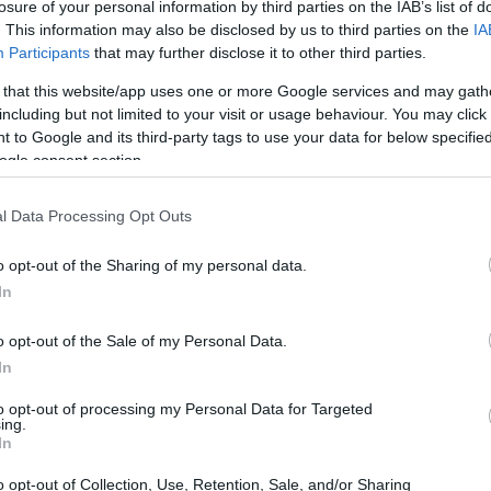
losure of your personal information by third parties on the IAB’s list of
no decisivo
. This information may also be disclosed by us to third parties on the
IA
Participants
that may further disclose it to other third parties.
 mercato calcistico, con l’ultimo giorno di
 that this website/app uses one or more Google services and may gath
trattative si intensificano e i tifosi sono in attesa di
including but not limited to your visit or usage behaviour. You may click 
Hugo Cuenca
 to Google and its third-party tags to use your data for below specifi
 le voci più calde, spicca quella di
,
ogle consent section.
che potrebbe rappresentare un colpo importante per il
ni, Cuenca è atteso a Genova per le visite mediche e la
l Data Processing Opt Outs
vrebbe arrivare entro la mezzanotte.
o opt-out of the Sharing of my personal data.
In
on perdere
o opt-out of the Sale of my Personal Data.
enzione del Genoa, che potrebbe acquisirlo senza dover
In
da domani sarà libero di firmare con qualsiasi squadra.
to opt-out of processing my Personal Data for Targeted
l club, che potrebbe rinforzare il proprio attacco
ing.
In
lan ha già rifiutato un’offerta del Genoa, lasciando
o opt-out of Collection, Use, Retention, Sale, and/or Sharing