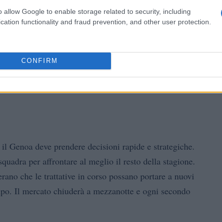
o allow Google to enable storage related to security, including
cation functionality and fraud prevention, and other user protection.
CONFIRM
 il Genoa deve prendere decisioni rapide e strategiche.
squadra per affrontare al meglio il resto della stagione.
sperano che le trattative in corso possano portare a nuovi
ampo. Il mercato chiuderà a mezzanotte e ogni secondo