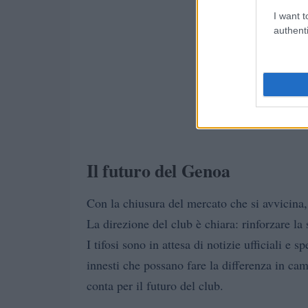
I want t
authenti
Il futuro del Genoa
Con la chiusura del mercato che si avvicina,
La direzione del club è chiara: rinforzare la 
I tifosi sono in attesa di notizie ufficiali e 
innesti che possano fare la differenza in c
conta per il futuro del club.