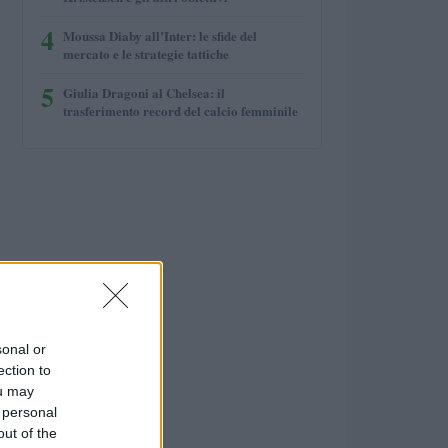
4
Moussa Diaby all’Inter: le sfide del
mercato e le strategie tattiche
5
Giulia Dragoni al Chelsea: il
trasferimento record del calcio femminile
sonal or
ection to
ou may
 personal
out of the