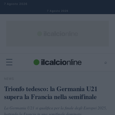
Salta al contenuto
7 Agosto 2026
7 Agosto 2026
⌕
×
⌕
NEWS
Cerca
Trionfo tedesco: la Germania U21
supera la Francia nella semifinale
La Germania U21 si qualifica per la finale degli Europei 2025,
battendo la Francia in una semifinale dominata.