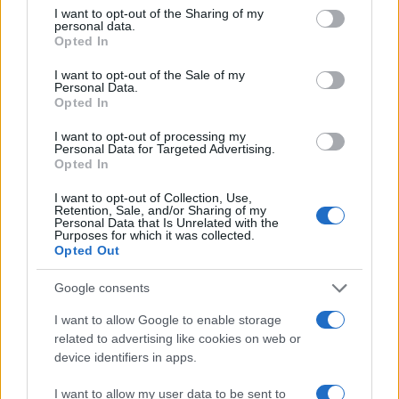
Continua a leggere
not limited to your visit or usage behaviour. You may click to
I want to opt-out of the Sharing of my
personal data.
grant or deny consent to Google and its third-party tags to
Opted In
use your data for below specified purposes in below Google
NEWS
consent section.
I want to opt-out of the Sale of my
Personal Data.
Opted In
I want to opt-out of processing my
Personal Data for Targeted Advertising.
Opted In
I want to opt-out of Collection, Use,
Retention, Sale, and/or Sharing of my
Personal Data that Is Unrelated with the
Purposes for which it was collected.
Opted Out
Google consents
CSI Bergamo: Tra Corsi, Eventi e Protezione dei Dati
Personali
I want to allow Google to enable storage
Francesca Lombardi · 29 Lug 2026
related to advertising like cookies on web or
device identifiers in apps.
NEWS
I want to allow my user data to be sent to