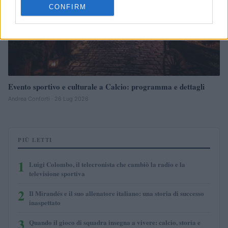
CONFIRM
Evento sportivo e culturale a Calcio: programma e dettagli
Andrea Conforti · 26 Lug 2026
PIÙ LETTI
1
Luigi Colombo, il telecronista che cambiò la radio e la
televisione sportiva
2
Il Mirandés e il suo allenatore italiano: una storia di successo
inaspettato
3
Quando il gioco di squadra insegna a vivere: calcio, storia e