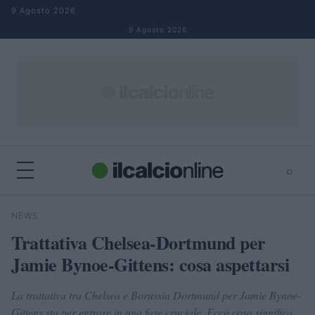
Salta al contenuto
9 Agosto 2026
9 Agosto 2026
⌕
×
⌕
NEWS
Cerca
Trattativa Chelsea-Dortmund per
Jamie Bynoe-Gittens: cosa aspettarsi
La trattativa tra Chelsea e Borussia Dortmund per Jamie Bynoe-
Gittens sta per entrare in una fase cruciale. Ecco cosa significa