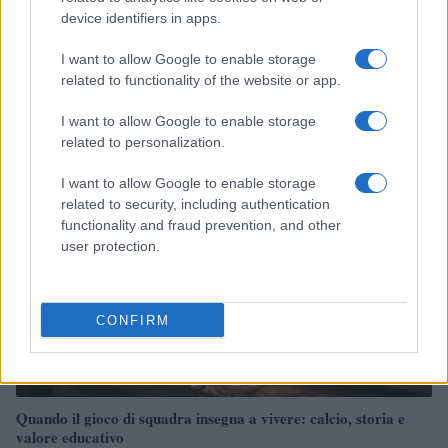
device identifiers in apps.
CSI Bergamo: Tra Corsi, Eventi e Protezione dei Dati
I want to allow Google to enable storage
Personali
related to functionality of the website or app.
Francesca Lombardi · 29 Lug 2026
I want to allow Google to enable storage
NEWS
related to personalization.
I want to allow Google to enable storage
related to security, including authentication
functionality and fraud prevention, and other
user protection.
CONFIRM
Quando il gioco di squadra insegna a vivere: calcio, storia e
valore educativo