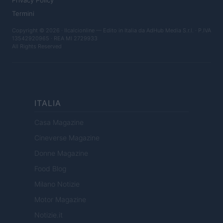
Privacy Policy
Termini
Copyright © 2026 · Ilcalcionline — Edito in Italia da
AdHub Media S.r.l.
· P.IVA
13542920965 · REA MI 2729933
All Rights Reserved
ITALIA
Casa Magazine
Cineverse Magazine
Donne Magazine
Food Blog
Milano Notizie
Motor Magazine
Notizie.it