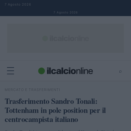
Salta al contenuto
7 Agosto 2026
7 Agosto 2026
⌕
×
⌕
MERCATO E TRASFERIMENTI
Cerca
Trasferimento Sandro Tonali:
Tottenham in pole position per il
centrocampista italiano