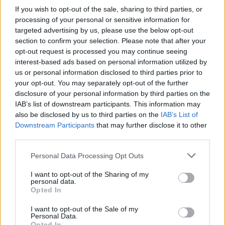
If you wish to opt-out of the sale, sharing to third parties, or
processing of your personal or sensitive information for
targeted advertising by us, please use the below opt-out
section to confirm your selection. Please note that after your
opt-out request is processed you may continue seeing
interest-based ads based on personal information utilized by
us or personal information disclosed to third parties prior to
your opt-out. You may separately opt-out of the further
Continua a leggere
disclosure of your personal information by third parties on the
IAB’s list of downstream participants. This information may
also be disclosed by us to third parties on the
IAB’s List of
MERCATO E TRASFERIMENTI
Downstream Participants
that may further disclose it to other
third parties.
Please note that this website/app uses one or more Google
Personal Data Processing Opt Outs
services and may gather and store information including but
not limited to your visit or usage behaviour. You may click to
I want to opt-out of the Sharing of my
personal data.
grant or deny consent to Google and its third-party tags to
Opted In
use your data for below specified purposes in below Google
consent section.
I want to opt-out of the Sale of my
Personal Data.
Opted In