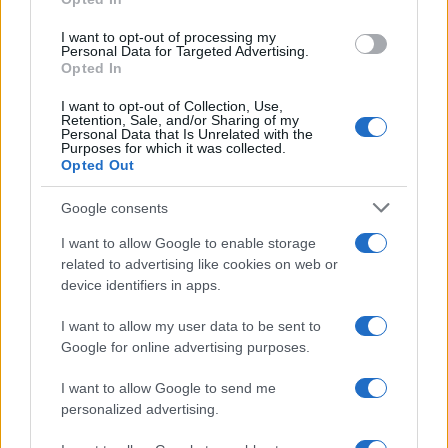
I want to opt-out of processing my
Personal Data for Targeted Advertising.
Opted In
Lukaku e il Napoli: la trattativa segreta e le destinazioni
possibili
I want to opt-out of Collection, Use,
Ilaria Mauri · 7 Ago 2026
Retention, Sale, and/or Sharing of my
Personal Data that Is Unrelated with the
Purposes for which it was collected.
MERCATO E TRASFERIMENTI
Opted Out
Google consents
I want to allow Google to enable storage
related to advertising like cookies on web or
device identifiers in apps.
I want to allow my user data to be sent to
Google for online advertising purposes.
I want to allow Google to send me
personalized advertising.
Calciomercato: l’Atalanta in pole per Sebastiano Esposito, il