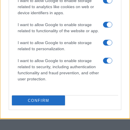
I want to allow Google to enable storage
Cagliari pronto a voltare pagina
related to analytics like cookies on web or
Ilaria Mauri · 7 Ago 2026
device identifiers in apps.
MERCATO E TRASFERIMENTI
I want to allow Google to enable storage
related to functionality of the website or app.
I want to allow Google to enable storage
related to personalization.
I want to allow Google to enable storage
related to security, including authentication
functionality and fraud prevention, and other
user protection.
CONFIRM
Calciomercato estero: Rodri rifiuta il Real Madrid e punta sul
Barcellona
Francesca Lombardi · 7 Ago 2026