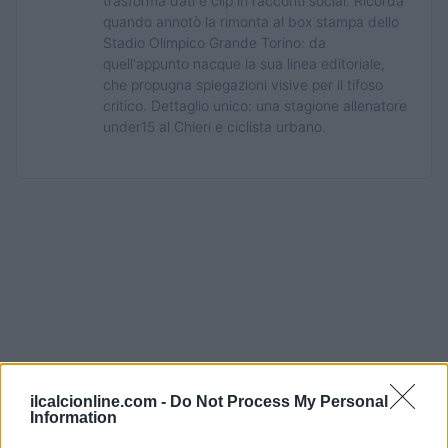
trasforma dati e clip in racconti social. Ricorda
quando annotò la rimonta al box stampa dello
Stadio Olimpico Grande Torino: da
quell'appunto nacque la sua linea editoriale,
che propugna spiegazioni visive per il tifoso
critico. Dettaglio unico: una stagione allenatore
under15 al Chieri e ciclista urbano.
ilcalcionline.com -
Do Not Process My Personal
Information