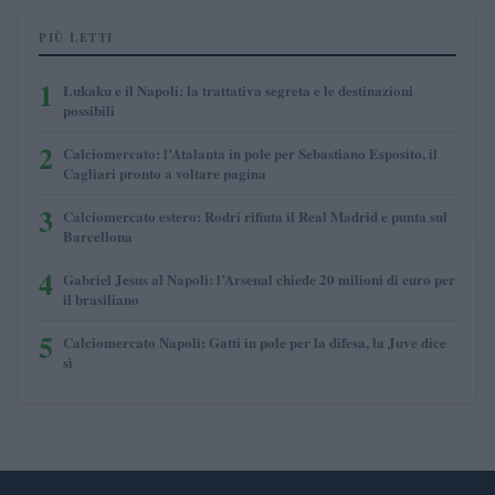
PIÙ LETTI
1
Lukaku e il Napoli: la trattativa segreta e le destinazioni
possibili
2
Calciomercato: l’Atalanta in pole per Sebastiano Esposito, il
Cagliari pronto a voltare pagina
3
Calciomercato estero: Rodri rifiuta il Real Madrid e punta sul
Barcellona
4
Gabriel Jesus al Napoli: l’Arsenal chiede 20 milioni di euro per
il brasiliano
5
Calciomercato Napoli: Gatti in pole per la difesa, la Juve dice
sì