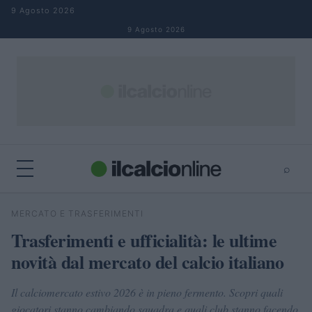
Salta al contenuto
9 Agosto 2026
9 Agosto 2026
⌕
×
⌕
MERCATO E TRASFERIMENTI
Cerca
Trasferimenti e ufficialità: le ultime
novità dal mercato del calcio italiano
Il calciomercato estivo 2026 è in pieno fermento. Scopri quali
giocatori stanno cambiando squadra e quali club stanno facendo