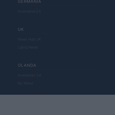
GERMANIA
Investieren24
UK
News Hub UK
Lgbtq News
OLANDA
Investeren 24
NL Newz