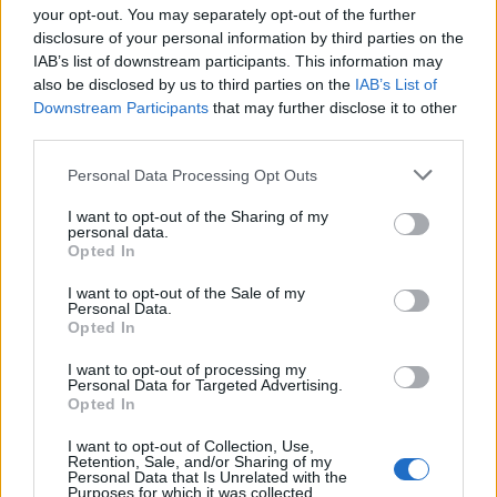
your opt-out. You may separately opt-out of the further
disclosure of your personal information by third parties on the
IAB’s list of downstream participants. This information may
also be disclosed by us to third parties on the
IAB’s List of
Downstream Participants
that may further disclose it to other
third parties.
Please note that this website/app uses one or more Google
Personal Data Processing Opt Outs
services and may gather and store information including but
not limited to your visit or usage behaviour. You may click to
I want to opt-out of the Sharing of my
personal data.
grant or deny consent to Google and its third-party tags to
Calciomercato Atalanta: l’offerta per Kristensen e gli altri
Opted In
obiettivi
use your data for below specified purposes in below Google
consent section.
Francesca Lombardi · 8 Ago 2026
I want to opt-out of the Sale of my
Personal Data.
Opted In
MERCATO E TRASFERIMENTI
I want to opt-out of processing my
Personal Data for Targeted Advertising.
Opted In
I want to opt-out of Collection, Use,
Retention, Sale, and/or Sharing of my
Personal Data that Is Unrelated with the
Purposes for which it was collected.