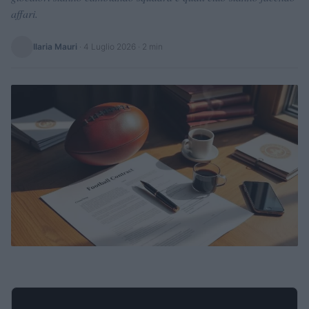
affari.
Ilaria Mauri
·
4 Luglio 2026
· 2 min