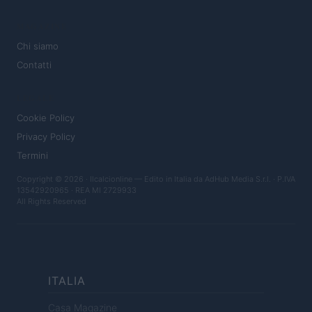
MAGAZINE
Chi siamo
Contatti
LEGALE
Cookie Policy
Privacy Policy
Termini
Copyright © 2026 · Ilcalcionline — Edito in Italia da
AdHub Media S.r.l.
· P.IVA
13542920965 · REA MI 2729933
All Rights Reserved
ITALIA
Casa Magazine