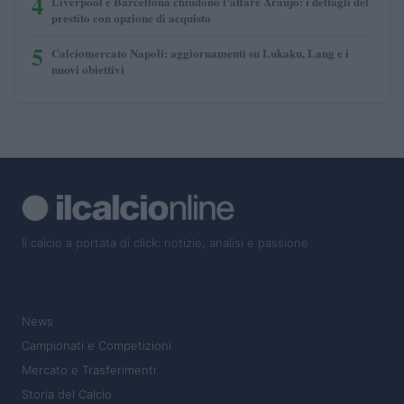
4
Liverpool e Barcellona chiudono l’affare Araujo: i dettagli del
prestito con opzione di acquisto
5
Calciomercato Napoli: aggiornamenti su Lukaku, Lang e i
nuovi obiettivi
Il calcio a portata di click: notizie, analisi e passione
SEZIONI
News
Campionati e Competizioni
Mercato e Trasferimenti
Storia del Calcio