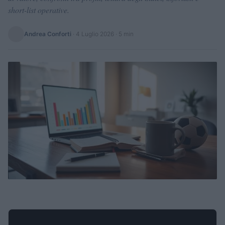
short-list operative.
Andrea Conforti
·
4 Luglio 2026
· 5 min