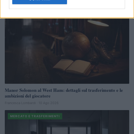
MERCATO E TRASFERIMENTI
Manor Solomon al West Ham: dettagli sul trasferimento e le
ambizioni del giocatore
Francesca Lombardi · 10 Ago 2026
MERCATO E TRASFERIMENTI