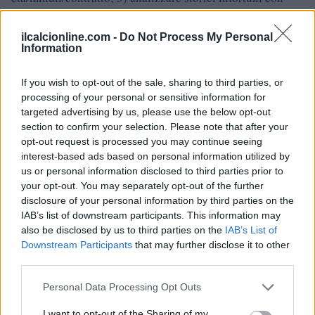
metriche di assenza e rientro; 6) calcolare una forchetta di
prezzo con multipli recenti; 7) inserire in short-list e
ilcalcionline.com -
Do Not Process My Personal
Information
attivare monitoraggio
rumors
8) aggiornare la scheda a
ogni variazione rilevante. Con questo workflow il dato non
If you wish to opt-out of the sale, sharing to third parties, or
rimane statico: diventa una bussola decisionale che riduce
processing of your personal or sensitive information for
targeted advertising by us, please use the below opt-out
incertezza e tempi di risposta.
section to confirm your selection. Please note that after your
opt-out request is processed you may continue seeing
interest-based ads based on personal information utilized by
us or personal information disclosed to third parties prior to
your opt-out. You may separately opt-out of the further
disclosure of your personal information by third parties on the
IAB’s list of downstream participants. This information may
also be disclosed by us to third parties on the
IAB’s List of
Downstream Participants
that may further disclose it to other
third parties.
Please note that this website/app uses one or more Google
Personal Data Processing Opt Outs
services and may gather and store information including but
not limited to your visit or usage behaviour. You may click to
I want to opt-out of the Sharing of my