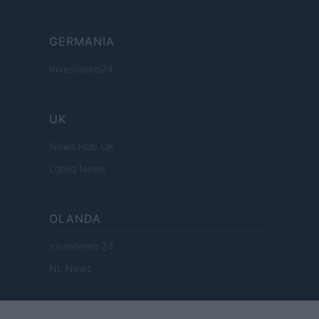
GERMANIA
Investieren24
UK
News Hub UK
Lgbtq News
OLANDA
Investeren 24
NL Newz