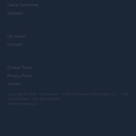
Calcio Femminile
Squadre
MAGAZINE
Chi siamo
Contatti
LEGALE
Cookie Policy
Privacy Policy
Termini
Copyright © 2026 · Ilcalcionline — Edito in Italia da
AdHub Media S.r.l.
· P.IVA
13542920965 · REA MI 2729933
All Rights Reserved