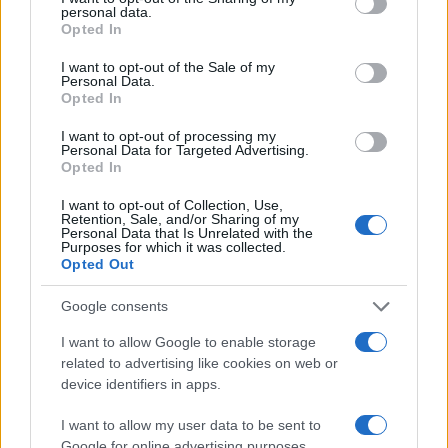
personal data.
grant or deny consent to Google and its third-party tags to
Opted In
use your data for below specified purposes in below Google
consent section.
I want to opt-out of the Sale of my
Personal Data.
Opted In
AUTORE
I want to opt-out of processing my
Andrea Conforti
Personal Data for Targeted Advertising.
Opted In
Andrea Conforti, 46enne torinese dal look
I want to opt-out of Collection, Use,
casual e naturale, è un analista tattico che
Retention, Sale, and/or Sharing of my
trasforma dati e clip in racconti social. Ricorda
Personal Data that Is Unrelated with the
Purposes for which it was collected.
quando annotò la rimonta al box stampa dello
Opted Out
Stadio Olimpico Grande Torino: da
quell'appunto nacque la sua linea editoriale,
Google consents
che propugna spiegazioni visive per il tifoso
critico. Dettaglio unico: una stagione allenatore
I want to allow Google to enable storage
under15 al Chieri e ciclista urbano.
related to advertising like cookies on web or
device identifiers in apps.
I want to allow my user data to be sent to
Google for online advertising purposes.