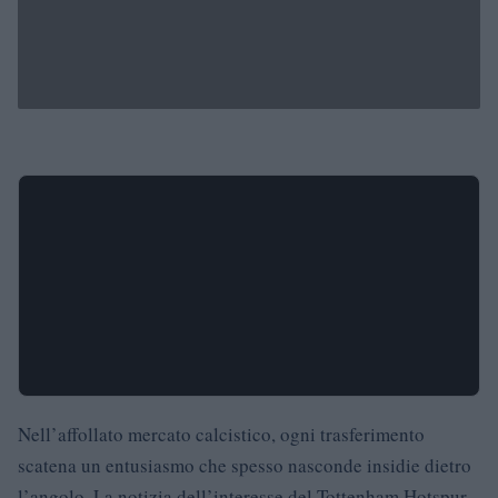
Nell’affollato mercato calcistico, ogni trasferimento
scatena un entusiasmo che spesso nasconde insidie dietro
l’angolo. La notizia dell’interesse del Tottenham Hotspur