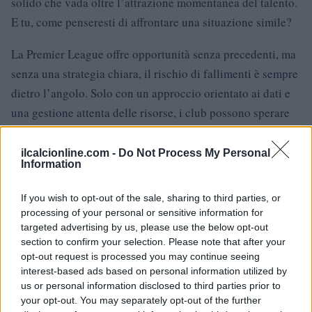
solido che vada oltre l’attrazione momentanea del talento.
E tu, come penseresti di affrontare una situazione simile?
La Premier League offre opportunità senza precedenti, ma
senza una strategia chiara, il rischio di fallimenti è sempre
dietro l’angolo. Solo con un approccio orientato ai dati e
una gestione attenta delle risorse, i club possono sperare
di costruire un futuro sostenibile e vincente. Qual è il tuo
punto di vista su come si può migliorare la gestione delle
ilcalcionline.com -
Do Not Process My Personal
Information
risorse nel calcio?
If you wish to opt-out of the sale, sharing to third parties, or
processing of your personal or sensitive information for
targeted advertising by us, please use the below opt-out
section to confirm your selection. Please note that after your
opt-out request is processed you may continue seeing
interest-based ads based on personal information utilized by
us or personal information disclosed to third parties prior to
your opt-out. You may separately opt-out of the further