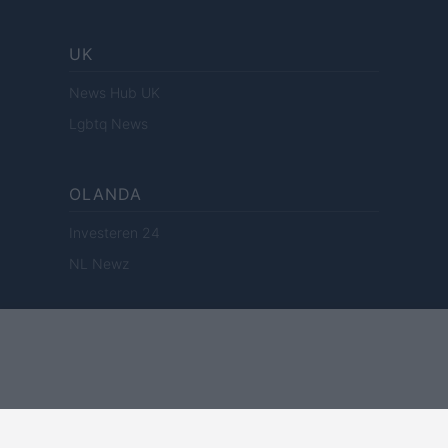
UK
News Hub UK
Lgbtq News
OLANDA
Investeren 24
NL Newz