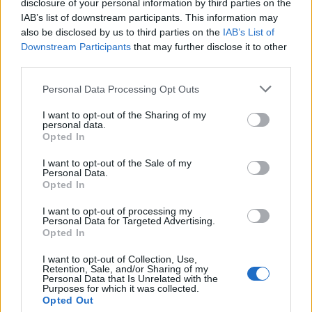
disclosure of your personal information by third parties on the
IAB’s list of downstream participants. This information may
also be disclosed by us to third parties on the
IAB’s List of
Downstream Participants
that may further disclose it to other
third parties.
Please note that this website/app uses one or more Google
Personal Data Processing Opt Outs
services and may gather and store information including but
not limited to your visit or usage behaviour. You may click to
I want to opt-out of the Sharing of my
personal data.
grant or deny consent to Google and its third-party tags to
Opted In
use your data for below specified purposes in below Google
AUTORE
consent section.
AiAdhubMedia
I want to opt-out of the Sale of my
Personal Data.
Opted In
I want to opt-out of processing my
Personal Data for Targeted Advertising.
Opted In
I want to opt-out of Collection, Use,
Retention, Sale, and/or Sharing of my
Personal Data that Is Unrelated with the
Purposes for which it was collected.
Opted Out