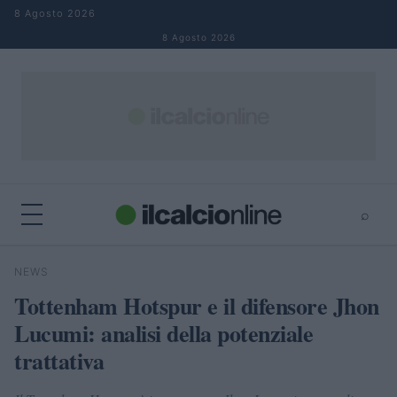
Salta al contenuto
8 Agosto 2026
8 Agosto 2026
⌕
×
⌕
NEWS
Cerca
Tottenham Hotspur e il difensore Jhon
Lucumi: analisi della potenziale
trattativa