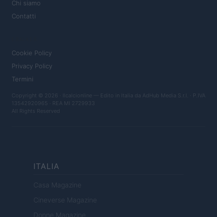
Chi siamo
Contatti
LEGALE
Cookie Policy
Privacy Policy
Termini
Copyright © 2026 · Ilcalcionline — Edito in Italia da
AdHub Media S.r.l.
· P.IVA
13542920965 · REA MI 2729933
All Rights Reserved
ITALIA
Casa Magazine
Cineverse Magazine
Donne Magazine