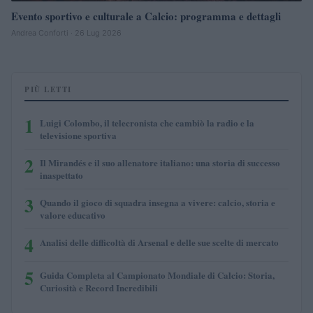
Evento sportivo e culturale a Calcio: programma e dettagli
Andrea Conforti · 26 Lug 2026
PIÙ LETTI
1
Luigi Colombo, il telecronista che cambiò la radio e la
televisione sportiva
2
Il Mirandés e il suo allenatore italiano: una storia di successo
inaspettato
3
Quando il gioco di squadra insegna a vivere: calcio, storia e
valore educativo
4
Analisi delle difficoltà di Arsenal e delle sue scelte di mercato
5
Guida Completa al Campionato Mondiale di Calcio: Storia,
Curiosità e Record Incredibili