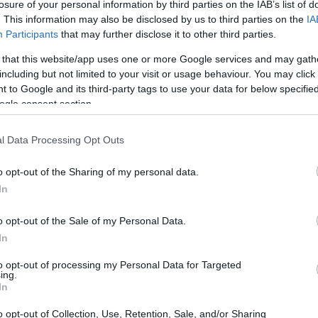
losure of your personal information by third parties on the IAB’s list of
tato a casa il titolo, seguiti da Luigi Iannone e
. This information may also be disclosed by us to third parties on the
IA
Participants
that may further disclose it to other third parties.
rzo gradino del podio. E non finisce qui: il bilancio
ssionante, con un totale di 4 medaglie d’oro, 1
 that this website/app uses one or more Google services and may gath
including but not limited to your visit or usage behaviour. You may click 
 sono solo numeri, ma il frutto di anni di dedizione e
 to Google and its third-party tags to use your data for below specifi
ogle consent section.
lves ha trionfato nel wheelchair single femminile,
l Data Processing Opt Outs
 vero e proprio dominio italiano con Domenico Smario
o opt-out of the Sharing of my personal data.
 a partecipare, ma sta davvero dominando in questo
In
egoria. Ma, diciamocelo: non si tratta solo di vincere,
o opt-out of the Sale of my Personal Data.
la percezione del calcio balilla paralimpico a livello
In
to opt-out of processing my Personal Data for Targeted
ing.
In
o opt-out of Collection, Use, Retention, Sale, and/or Sharing