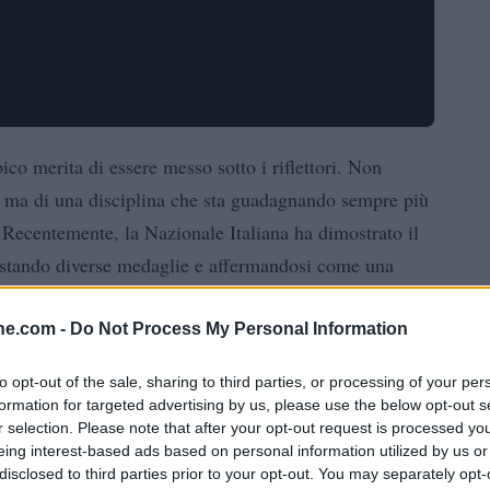
pico merita di essere messo sotto i riflettori. Non
 ma di una disciplina che sta guadagnando sempre più
e. Recentemente, la Nazionale Italiana ha dimostrato il
istando diverse medaglie e affermandosi come una
a cosa si cela dietro questi successi? Quale significato
ine.com -
Do Not Process My Personal Information
to opt-out of the sale, sharing to third parties, or processing of your per
formation for targeted advertising by us, please use the below opt-out s
r selection. Please note that after your opt-out request is processed y
limpico ha raggiunto un nuovo apice, vincendo il
eing interest-based ads based on personal information utilized by us or
disclosed to third parties prior to your opt-out. You may separately opt-
il Belgio in una finale emozionante. I nostri eroi,