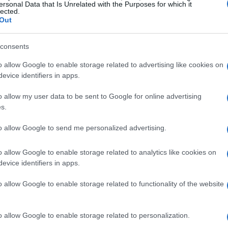
ersonal Data that Is Unrelated with the Purposes for which it
lected.
Out
consents
o allow Google to enable storage related to advertising like cookies on
evice identifiers in apps.
o allow my user data to be sent to Google for online advertising
s.
to allow Google to send me personalized advertising.
o allow Google to enable storage related to analytics like cookies on
evice identifiers in apps.
zioni
o allow Google to enable storage related to functionality of the website
, ha definito questi risultati come “storici”. Ma
vvengono queste vittorie. Se da un lato l’Italia si sta
o allow Google to enable storage related to personalization.
 sfide nel mondo dello sport paralimpico. La visibilità,