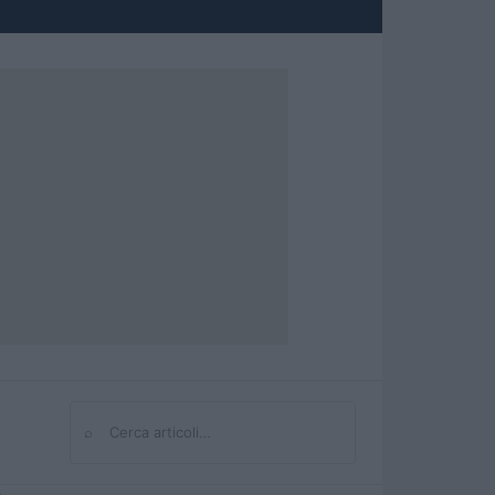
⌕
Cerca