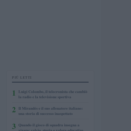
PIÙ LETTI
1
Luigi Colombo, il telecronista che cambiò
la radio e la televisione sportiva
2
Il Mirandés e il suo allenatore italiano:
una storia di successo inaspettato
3
Quando il gioco di squadra insegna a
vivere: calcio, storia e valore educativo