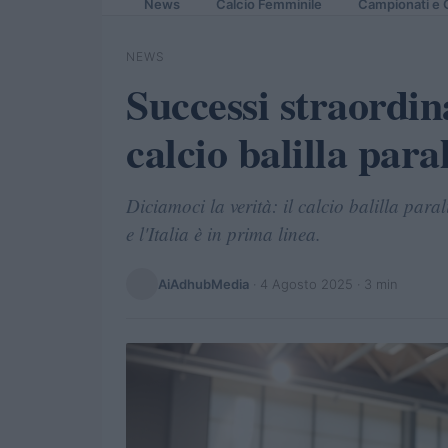
News
Calcio Femminile
Campionati e 
NEWS
Successi straordin
calcio balilla par
Diciamoci la verità: il calcio balilla par
e l'Italia è in prima linea.
AiAdhubMedia
·
4 Agosto 2025
· 3 min