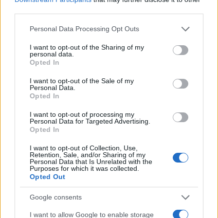
third parties.
Please note that this website/app uses one or more Google
Personal Data Processing Opt Outs
services and may gather and store information including but
not limited to your visit or usage behaviour. You may click to
I want to opt-out of the Sharing of my
personal data.
grant or deny consent to Google and its third-party tags to
Opted In
use your data for below specified purposes in below Google
consent section.
Continua a leggere
I want to opt-out of the Sale of my
Personal Data.
Opted In
NEWS
I want to opt-out of processing my
Personal Data for Targeted Advertising.
Opted In
I want to opt-out of Collection, Use,
Retention, Sale, and/or Sharing of my
Personal Data that Is Unrelated with the
Purposes for which it was collected.
Opted Out
Google consents
I want to allow Google to enable storage