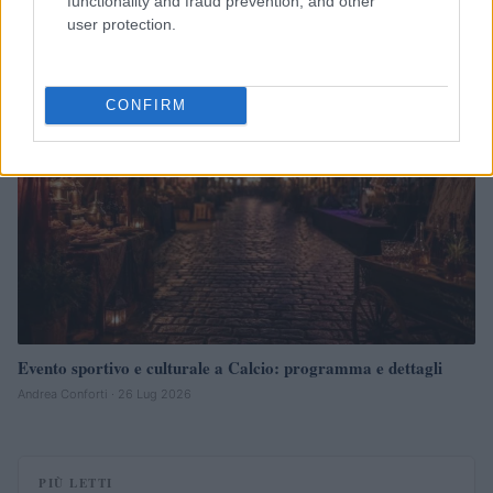
functionality and fraud prevention, and other
Francesca Lombardi · 27 Lug 2026
user protection.
NEWS
CONFIRM
Evento sportivo e culturale a Calcio: programma e dettagli
Andrea Conforti · 26 Lug 2026
PIÙ LETTI