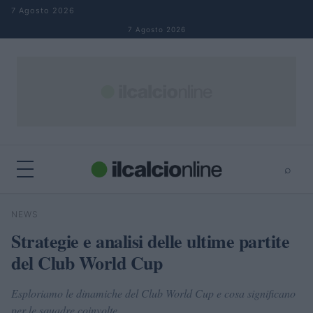
Salta al contenuto
7 Agosto 2026
7 Agosto 2026
⌕
×
⌕
NEWS
Cerca
Strategie e analisi delle ultime partite
del Club World Cup
Esploriamo le dinamiche del Club World Cup e cosa significano
per le squadre coinvolte.