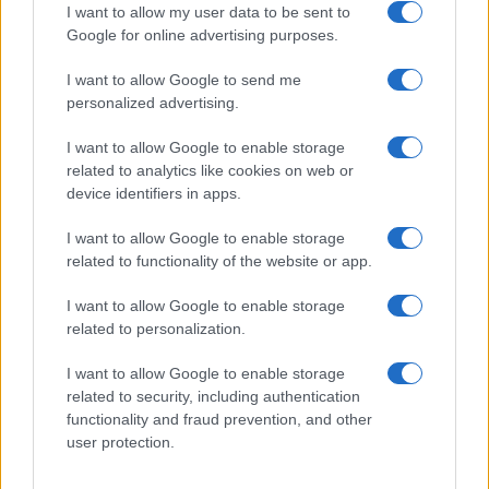
I want to allow my user data to be sent to
Continua a leggere
Google for online advertising purposes.
I want to allow Google to send me
NEWS
personalized advertising.
I want to allow Google to enable storage
related to analytics like cookies on web or
device identifiers in apps.
I want to allow Google to enable storage
related to functionality of the website or app.
I want to allow Google to enable storage
related to personalization.
I want to allow Google to enable storage
related to security, including authentication
CSI Bergamo: Tra Corsi, Eventi e Protezione dei Dati
functionality and fraud prevention, and other
Personali
user protection.
Francesca Lombardi · 29 Lug 2026