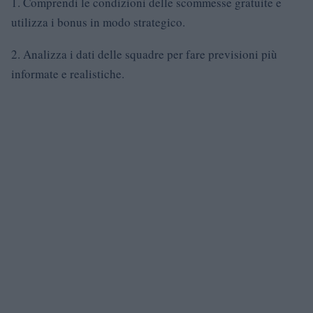
1. Comprendi le condizioni delle scommesse gratuite e
utilizza i bonus in modo strategico.
2. Analizza i dati delle squadre per fare previsioni più
informate e realistiche.