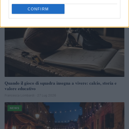
NEWS
CONFIRM
Quando il gioco di squadra insegna a vivere: calcio, storia e
valore educativo
Francesca Lombardi · 27 Lug 2026
NEWS