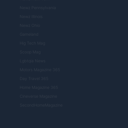
Newz Pennsylvania
Newz Illinois
Newz Ohio
Gameland
Hig Tech Mag
Scoop Mag
Lgbtqia News
Motors Magazine 365
Day Travel 365
Home Magazine 365
Cineverse Magazine
SecondHomeMagazine