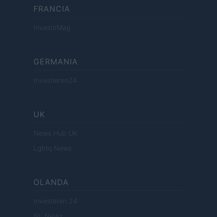
FRANCIA
InvestirMag
GERMANIA
Investieren24
UK
News Hub UK
Lgbtq News
OLANDA
Investeren 24
NL Newz