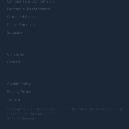
Campionati e Competizioni
Mercato e Trasferimenti
Storia del Calcio
Calcio Femminile
Squadre
MAGAZINE
Chi siamo
Contatti
LEGALE
Cookie Policy
Privacy Policy
Termini
Copyright © 2026 · Ilcalcionline — Edito in Italia da
AdHub Media S.r.l.
· P.IVA
13542920965 · REA MI 2729933
All Rights Reserved