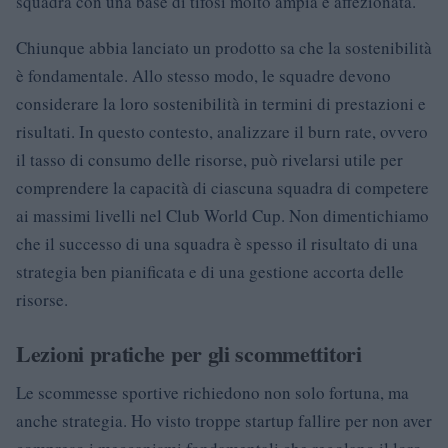
squadra con una base di tifosi molto ampia e affezionata.
Chiunque abbia lanciato un prodotto sa che la sostenibilità
è fondamentale. Allo stesso modo, le squadre devono
considerare la loro sostenibilità in termini di prestazioni e
risultati. In questo contesto, analizzare il burn rate, ovvero
il tasso di consumo delle risorse, può rivelarsi utile per
comprendere la capacità di ciascuna squadra di competere
ai massimi livelli nel Club World Cup. Non dimentichiamo
che il successo di una squadra è spesso il risultato di una
strategia ben pianificata e di una gestione accorta delle
risorse.
Lezioni pratiche per gli scommettitori
Le scommesse sportive richiedono non solo fortuna, ma
anche strategia. Ho visto troppe startup fallire per non aver