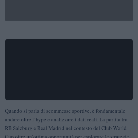
Quando si parla di scommesse sportive, è fondamentale
andare oltre l’hype e analizzare i dati reali. La partita tra
RB Salzburg e Real Madrid nel contesto del Club World
Cup offre un’ottima opportunità per esplorare le strategie