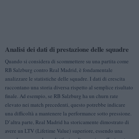
Analisi dei dati di prestazione delle squadre
Quando si considera di scommettere su una partita come
RB Salzburg contro Real Madrid, è fondamentale
analizzare le statistiche delle squadre. I dati di crescita
raccontano una storia diversa rispetto al semplice risultato
finale. Ad esempio, se RB Salzburg ha un churn rate
elevato nei match precedenti, questo potrebbe indicare
una difficoltà a mantenere la performance sotto pressione.
D’altra parte, Real Madrid ha storicamente dimostrato di
avere un LTV (Lifetime Value) superiore, essendo una