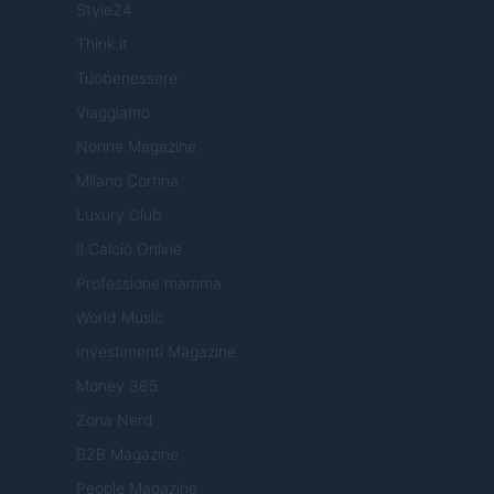
Style24
Think.it
Tuobenessere
Viaggiamo
Nonne Magazine
Milano Cortina
Luxury Club
Il Calcio Online
Professione mamma
World Music
Investimenti Magazine
Money 365
Zona Nerd
B2B Magazine
People Magazine