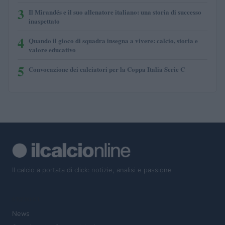
3
Il Mirandés e il suo allenatore italiano: una storia di successo
inaspettato
4
Quando il gioco di squadra insegna a vivere: calcio, storia e
valore educativo
5
Convocazione dei calciatori per la Coppa Italia Serie C
Il calcio a portata di click: notizie, analisi e passione
SEZIONI
News