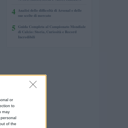
4
Analisi delle difficoltà di Arsenal e delle
sue scelte di mercato
5
Guida Completa al Campionato Mondiale
di Calcio: Storia, Curiosità e Record
Incredibili
sonal or
ection to
ou may
 personal
out of the