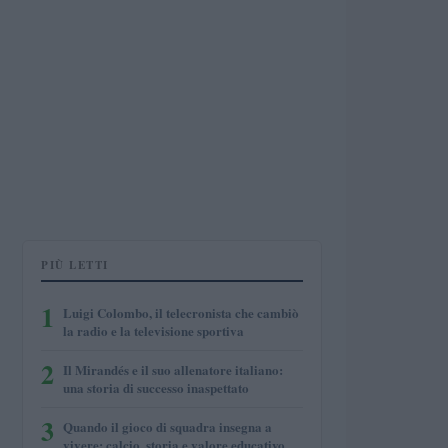
PIÙ LETTI
1
Luigi Colombo, il telecronista che cambiò
la radio e la televisione sportiva
2
Il Mirandés e il suo allenatore italiano:
una storia di successo inaspettato
3
Quando il gioco di squadra insegna a
vivere: calcio, storia e valore educativo