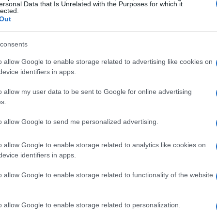
ersonal Data that Is Unrelated with the Purposes for which it
lected.
maestro contro la Roma, campione in carica, ha dato
Out
 contesti di alta pressione. Certo, il cammino non è
di avere quel qualcosa in più per competere ai massimi
consents
lla sorpresa nel calcio?
o allow Google to enable storage related to advertising like cookies on
evice identifiers in apps.
o allow my user data to be sent to Google for online advertising
s.
to allow Google to send me personalized advertising.
o allow Google to enable storage related to analytics like cookies on
evice identifiers in apps.
o allow Google to enable storage related to functionality of the website
o allow Google to enable storage related to personalization.