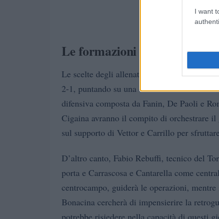
I want t
authenti
Le formazioni ufficiali e le st
Le scelte degli allenatori parlano chiaro: A
2-1, puntando su una difesa robusta e un ce
difensiva composta da Fanin, De Paoli e Ro
Cigaina avranno il compito di orchestrare il 
sul supporto di Vettor e Carrillo per sfrutta
D’altro canto, Fabio Rebuffi, tecnico del To
porta e Carrascosa e Cantarella come centra
centrocampo, guiderà le operazioni, mentre i
Bonacina cercherà di impensierire la retrogu
potrebbe risiedere nella capacità di questi gi