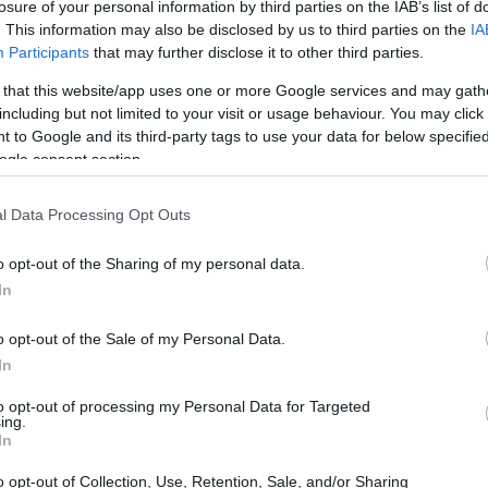
losure of your personal information by third parties on the IAB’s list of
, in particolare l’Under 17, è spesso considerato una
. This information may also be disclosed by us to third parties on the
IA
 parla di semifinali scudetto, l’atmosfera si fa
Participants
that may further disclose it to other third parties.
 e Torino U17, in programma al Francioni di Latina, non
 that this website/app uses one or more Google services and may gath
cruciale per due squadre che hanno dimostrato di avere
including but not limited to your visit or usage behaviour. You may click 
 to Google and its third-party tags to use your data for below specifi
le carte in regola per prevalere?
ogle consent section.
toria e percorso
l Data Processing Opt Outs
rande squadra nel suo girone, chiudendo al secondo
o opt-out of the Sharing of my personal data.
In
olo 28 gol. Non è un mistero: la formazione granata ha
e temibili come l’Inter. La vittoria per 3-2 tra le mura
o opt-out of the Sale of my Personal Data.
a prova che questi ragazzi sanno gestire la pressione e
In
ità.
to opt-out of processing my Personal Data for Targeted
ing.
In
 arrivando a questo punto della competizione. Un terzo
tenziale della squadra, che ha mostrato una difesa
o opt-out of Collection, Use, Retention, Sale, and/or Sharing