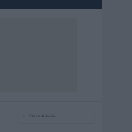
⌕
Cerca