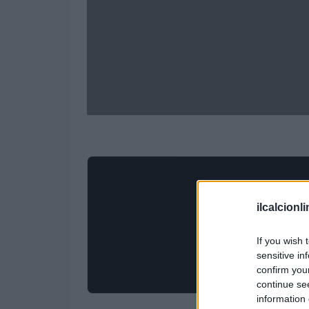
ilcalcionl
If you wish 
sensitive in
confirm you
continue se
information 