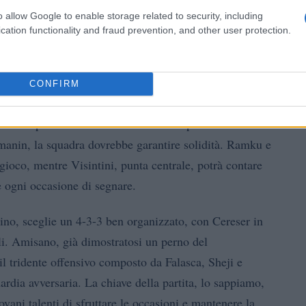
o allow Google to enable storage related to security, including
cation functionality and fraud prevention, and other user protection.
rategie
CONFIRM
lessandro Gridel per l’Udinese opta per un modulo 3-4-
ntrocampo dinamico. Con Venuti tra i pali e una linea
manin, la squadra dovrebbe garantire solidità. Ramku e
gioco, mentre Visintini, punta centrale, potrà contare
re ogni occasione di segnare.
rino, sceglie un 4-3-3 ben organizzato, con Cereser in
li. Amisano, già dimostratosi un perno del
l tridente offensivo composto da Falasca, Sheji e
ardia avversaria. La chiave della partita, lo sappiamo,
ovani talenti di sfruttare le occasioni e mantenere la