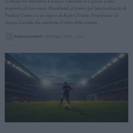
Scotland ha rimontato Curaçao vincendo 4-1 grazie a una
doppietta di Lawrence Shankland, al primo gol internazionale di
Findlay Curtis e a un rigore di Ryan Christie; l'espulsione di
Jurgen Locadia ha cambiato il volto della partita.
Andrea Conforti
·
30 Maggio 2026
· 3 min