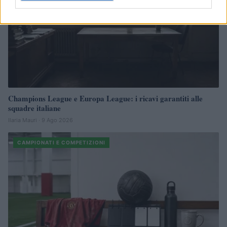
Champions League e Europa League: i ricavi garantiti alle
squadre italiane
Ilaria Mauri · 9 Ago 2026
CAMPIONATI E COMPETIZIONI