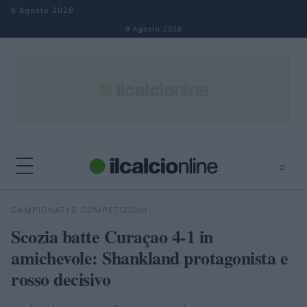
Salta al contenuto
9 Agosto 2026
9 Agosto 2026
⌕
×
⌕
CAMPIONATI E COMPETIZIONI
Cerca
Scozia batte Curaçao 4-1 in
amichevole: Shankland protagonista e
rosso decisivo