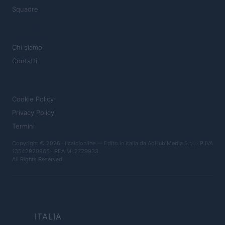
Squadre
MAGAZINE
Chi siamo
Contatti
LEGALE
Cookie Policy
Privacy Policy
Termini
Copyright © 2026 · Ilcalcionline — Edito in Italia da
AdHub Media S.r.l.
· P.IVA
13542920965 · REA MI 2729933
All Rights Reserved
ITALIA