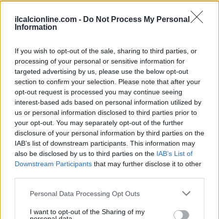
ilcalcionline.com -
Do Not Process My Personal
Information
If you wish to opt-out of the sale, sharing to third parties, or
AUTORE
Andrea Conforti
processing of your personal or sensitive information for
targeted advertising by us, please use the below opt-out
Andrea Conforti, 46enne torinese dal look
section to confirm your selection. Please note that after your
casual e naturale, è un analista tattico che
opt-out request is processed you may continue seeing
trasforma dati e clip in racconti social. Ricorda
interest-based ads based on personal information utilized by
quando annotò la rimonta al box stampa dello
us or personal information disclosed to third parties prior to
Stadio Olimpico Grande Torino: da
your opt-out. You may separately opt-out of the further
quell'appunto nacque la sua linea editoriale,
disclosure of your personal information by third parties on the
che propugna spiegazioni visive per il tifoso
IAB’s list of downstream participants. This information may
critico. Dettaglio unico: una stagione allenatore
also be disclosed by us to third parties on the
IAB’s List of
under15 al Chieri e ciclista urbano.
Downstream Participants
that may further disclose it to other
third parties.
Please note that this website/app uses one or more Google
Personal Data Processing Opt Outs
services and may gather and store information including but
not limited to your visit or usage behaviour. You may click to
I want to opt-out of the Sharing of my
personal data.