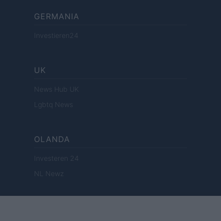
GERMANIA
Investieren24
UK
News Hub UK
Lgbtq News
OLANDA
Investeren 24
NL Newz