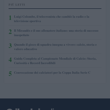
PIÙ LETTI
1
Luigi Colombo, il telecronista che cambiò la radio e la
televisione sportiva
2
Il Mirandés e il suo allenatore italiano: una storia di successo
inaspettato
3
Quando il gioco di squadra insegna a vivere: calcio, storia e
valore educativo
4
Guida Completa al Campionato Mondiale di Calcio: Storia,
Curiosità e Record Incredibili
5
Convocazione dei calciatori per la Coppa Italia Serie C