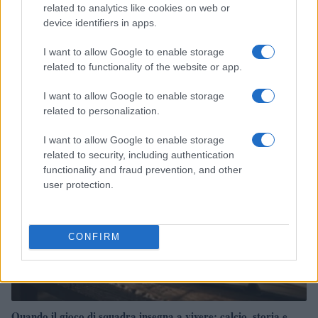
related to analytics like cookies on web or
device identifiers in apps.
I want to allow Google to enable storage
CSI Bergamo: Tra Corsi, Eventi e Protezione dei Dati
related to functionality of the website or app.
Personali
Francesca Lombardi · 29 Lug 2026
I want to allow Google to enable storage
related to personalization.
NEWS
I want to allow Google to enable storage
related to security, including authentication
functionality and fraud prevention, and other
user protection.
CONFIRM
Quando il gioco di squadra insegna a vivere: calcio, storia e