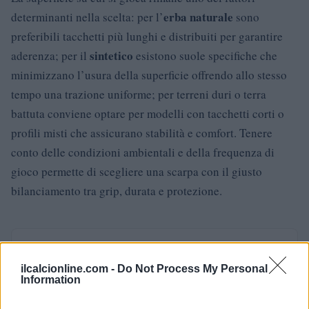
erba naturale
determinanti nella scelta: per l’
sono
preferibili tacchetti più lunghi e distribuiti per garantire
sintetico
aderenza; per il
esistono suole specifiche che
minimizzano l’usura della superficie offrendo allo stesso
tempo una trazione uniforme; per terreni duri o terra
battuta conviene optare per modelli con tacchetti corti o
profili misti che assicurano stabilità e comfort. Tenere
conto delle condizioni ambientali e della frequenza di
gioco permette di scegliere una scarpa con il giusto
bilanciamento tra grip, durata e protezione.
AUTORE
Andrea Conforti
ilcalcionline.com -
Do Not Process My Personal
Information
Andrea Conforti, 46enne torinese dal look
casual e naturale, è un analista tattico che