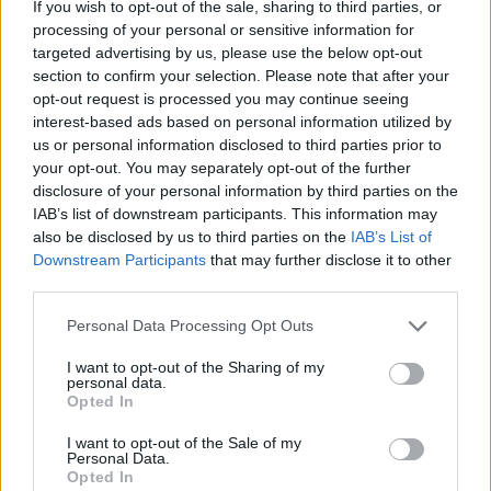
trasforma dati e clip in racconti social. Ricorda
If you wish to opt-out of the sale, sharing to third parties, or
quando annotò la rimonta al box stampa dello
processing of your personal or sensitive information for
Stadio Olimpico Grande Torino: da
targeted advertising by us, please use the below opt-out
quell'appunto nacque la sua linea editoriale,
section to confirm your selection. Please note that after your
che propugna spiegazioni visive per il tifoso
opt-out request is processed you may continue seeing
critico. Dettaglio unico: una stagione allenatore
interest-based ads based on personal information utilized by
under15 al Chieri e ciclista urbano.
us or personal information disclosed to third parties prior to
your opt-out. You may separately opt-out of the further
disclosure of your personal information by third parties on the
IAB’s list of downstream participants. This information may
also be disclosed by us to third parties on the
IAB’s List of
Downstream Participants
that may further disclose it to other
third parties.
Please note that this website/app uses one or more Google
Personal Data Processing Opt Outs
services and may gather and store information including but
not limited to your visit or usage behaviour. You may click to
I want to opt-out of the Sharing of my
personal data.
grant or deny consent to Google and its third-party tags to
Opted In
use your data for below specified purposes in below Google
consent section.
I want to opt-out of the Sale of my
Personal Data.
Opted In