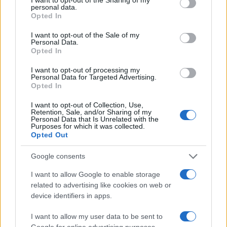
personal data.
grant or deny consent to Google and its third-party tags to
NEWS
Opted In
use your data for below specified purposes in below Google
consent section.
I want to opt-out of the Sale of my
Personal Data.
Opted In
I want to opt-out of processing my
Personal Data for Targeted Advertising.
Opted In
I want to opt-out of Collection, Use,
Retention, Sale, and/or Sharing of my
Personal Data that Is Unrelated with the
Purposes for which it was collected.
Opted Out
CSI Bergamo: Tra Corsi, Eventi e Protezione dei Dati
Google consents
Personali
I want to allow Google to enable storage
Francesca Lombardi · 29 Lug 2026
related to advertising like cookies on web or
device identifiers in apps.
NEWS
I want to allow my user data to be sent to
Google for online advertising purposes.