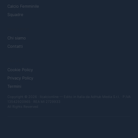
Calcio Femminile
Squadre
MAGAZINE
Chi siamo
Contatti
LEGALE
Cookie Policy
Privacy Policy
Termini
Copyright © 2026 · Ilcalcionline — Edito in Italia da
AdHub Media S.r.l.
· P.IVA
13542920965 · REA MI 2729933
All Rights Reserved