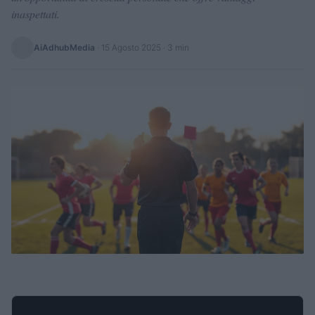
inaspettati.
AiAdhubMedia
·
15 Agosto 2025
· 3 min