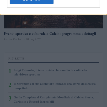
Evento sportivo e culturale a Calcio: programma e dettagli
Andrea Conforti · 26 Lug 2026
PIÙ LETTI
1
Luigi Colombo, il telecronista che cambiò la radio e la
televisione sportiva
2
Il Mirandés e il suo allenatore italiano: una storia di successo
inaspettato
3
Guida Completa al Campionato Mondiale di Calcio: Storia,
Curiosità e Record Incredibili