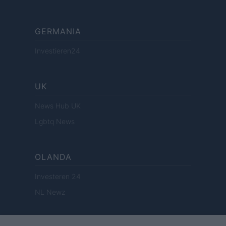
GERMANIA
Investieren24
UK
News Hub UK
Lgbtq News
OLANDA
Investeren 24
NL Newz