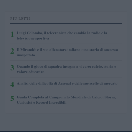
PIÙ LETTI
1
Luigi Colombo, il telecronista che cambiò la radio e la
televisione sportiva
2
Il Mirandés e il suo allenatore italiano: una storia di successo
inaspettato
3
Quando il gioco di squadra insegna a vivere: calcio, storia e
valore educativo
4
Analisi delle difficoltà di Arsenal e delle sue scelte di mercato
5
Guida Completa al Campionato Mondiale di Calcio: Storia,
Curiosità e Record Incredibili