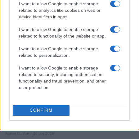
I want to allow Google to enable storage
related to analytics like cookies on web or
Quando il gioco di squadra insegna a vivere: calcio, storia e
device identifiers in apps.
valore educativo
Francesca Lombardi · 27 Lug 2026
I want to allow Google to enable storage
related to functionality of the website or app.
NEWS
I want to allow Google to enable storage
related to personalization.
I want to allow Google to enable storage
related to security, including authentication
functionality and fraud prevention, and other
user protection.
CONFIRM
Evento sportivo e culturale a Calcio: programma e dettagli
Andrea Conforti · 26 Lug 2026