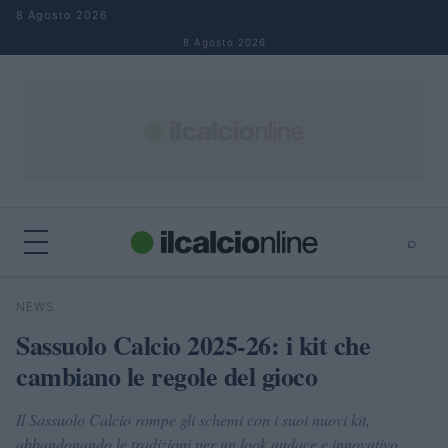
Salta al contenuto
8 Agosto 2026
8 Agosto 2026
⌕
×
⌕
NEWS
Cerca
Sassuolo Calcio 2025-26: i kit che
cambiano le regole del gioco
Il Sassuolo Calcio rompe gli schemi con i suoi nuovi kit,
abbandonando le tradizioni per un look audace e innovativo.