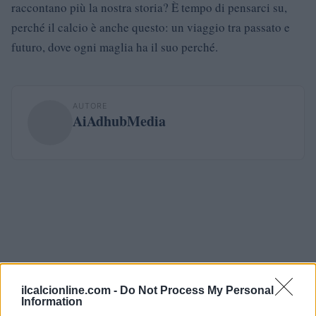
raccontano più la nostra storia? È tempo di pensarci su,
perché il calcio è anche questo: un viaggio tra passato e
futuro, dove ogni maglia ha il suo perché.
AUTORE
AiAdhubMedia
ilcalcionline.com -
Do Not Process My Personal
Information