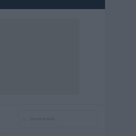
⌕
Cerca