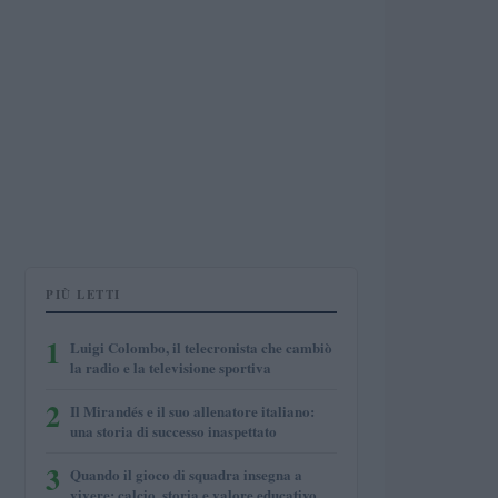
PIÙ LETTI
1
Luigi Colombo, il telecronista che cambiò
la radio e la televisione sportiva
2
Il Mirandés e il suo allenatore italiano:
una storia di successo inaspettato
3
Quando il gioco di squadra insegna a
vivere: calcio, storia e valore educativo