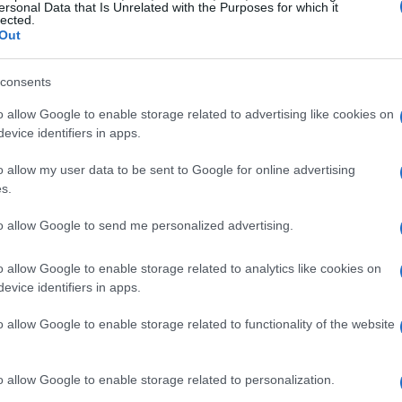
ersonal Data that Is Unrelated with the Purposes for which it
lected.
Out
consents
o allow Google to enable storage related to advertising like cookies on
evice identifiers in apps.
o allow my user data to be sent to Google for online advertising
s.
ità
to allow Google to send me personalized advertising.
restazioni tra le aree di rigore siano buone, il
o
o allow Google to enable storage related to analytics like cookies on
nella fase di finalizzazione. Amorim ha dichiarato:
evice identifiers in apps.
che sono tutti positivi, ma se non segni, non ha
uce una delle principali sfide che la squadra deve
o allow Google to enable storage related to functionality of the website
o allow Google to enable storage related to personalization.