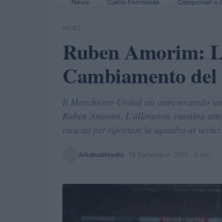
News
Calcio Femminile
Campionati e 
NEWS
Ruben Amorim: La 
Cambiamento del 
Il Manchester United sta attraversando un'
Ruben Amorim. L'allenatore esamina attent
crescita per riportare la squadra ai vertic
AiAdhubMedia
·
19 Settembre 2025
· 3 min