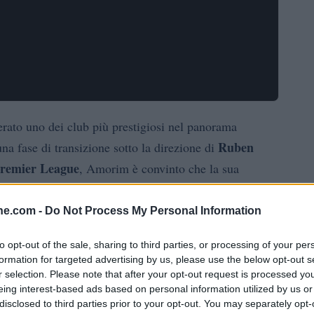
erato uno dei club più prestigiosi nel panorama
Ruben
una fase di transizione sotto la direzione di
remier League
, Amorim è convinto che la sua
o rispetto alla scorsa stagione.
ine.com -
Do Not Process My Personal Information
li
to opt-out of the sale, sharing to third parties, or processing of your per
formation for targeted advertising by us, please use the below opt-out s
e quattro partite della stagione, il Manchester United
r selection. Please note that after your opt-out request is processed y
n classifica. Tuttavia, i numeri parlano chiaro: solo il
eing interest-based ads based on personal information utilized by us or
disclosed to third parties prior to your opt-out. You may separately opt-
als
più alto rispetto ai 8,3 del United. Questo dato