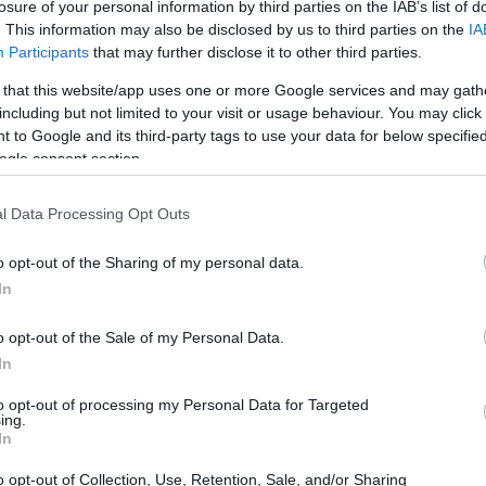
losure of your personal information by third parties on the IAB’s list of
concretizzare le occasioni, la squadra sta creando
. This information may also be disclosed by us to third parties on the
IA
Participants
that may further disclose it to other third parties.
 that this website/app uses one or more Google services and may gath
including but not limited to your visit or usage behaviour. You may click 
 to Google and its third-party tags to use your data for below specifi
Cunha, previsto per il prossimo incontro contro il
ogle consent section.
quadra di segnare. Il tecnico ha sottolineato
l Data Processing Opt Outs
posizione, affermando:
“Ci manca, abbiamo bisogno di
o opt-out of the Sharing of my personal data.
In
o opt-out of the Sale of my Personal Data.
In
to opt-out of processing my Personal Data for Targeted
ing.
In
o opt-out of Collection, Use, Retention, Sale, and/or Sharing