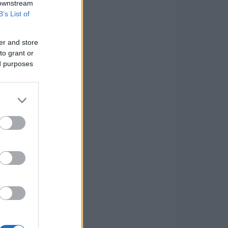
 downstream
B’s List of
er and store
to grant or
ed purposes