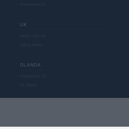
Investieren24
UK
News Hub UK
Lgbtq News
OLANDA
Investeren 24
NL Newz