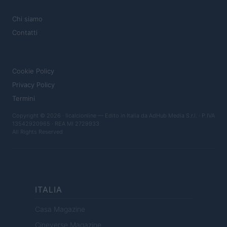
MAGAZINE
Chi siamo
Contatti
LEGALE
Cookie Policy
Privacy Policy
Termini
Copyright © 2026 · Ilcalcionline — Edito in Italia da
AdHub Media S.r.l.
· P.IVA
13542920965 · REA MI 2729933
All Rights Reserved
ITALIA
Casa Magazine
Cineverse Magazine