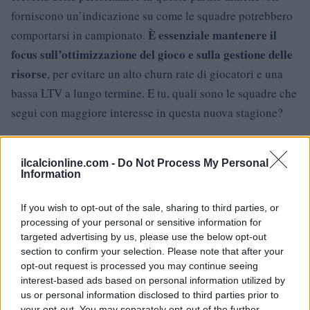
forniscono un’indicazione su come le squadre potrebbero
È essenziale mantenere il
comportarsi in campionato.
focus sull’ottimizzazione del gioco e sulla gestione delle
risorse
, per evitare un alto churn rate di giocatori e una
bassa LTV a lungo termine. E tu, quali sono le squadre che
segui con maggiore interesse in questa nuova stagione?
ilcalcionline.com -
Do Not Process My Personal
AUTORE
Information
AiAdhubMedia
If you wish to opt-out of the sale, sharing to third parties, or
processing of your personal or sensitive information for
targeted advertising by us, please use the below opt-out
section to confirm your selection. Please note that after your
opt-out request is processed you may continue seeing
interest-based ads based on personal information utilized by
us or personal information disclosed to third parties prior to
your opt-out. You may separately opt-out of the further