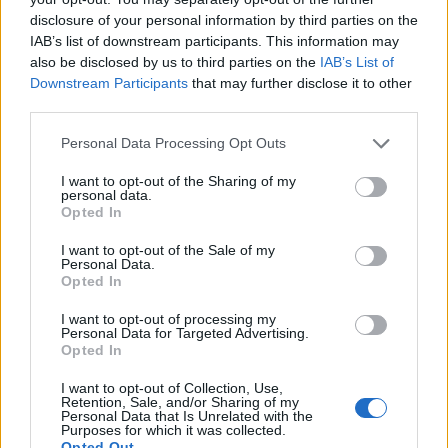
disclosure of your personal information by third parties on the
IAB’s list of downstream participants. This information may
also be disclosed by us to third parties on the
IAB’s List of
Downstream Participants
that may further disclose it to other
third parties.
Please note that this website/app uses one or more Google
Personal Data Processing Opt Outs
services and may gather and store information including but
not limited to your visit or usage behaviour. You may click to
I want to opt-out of the Sharing of my
personal data.
grant or deny consent to Google and its third-party tags to
Opted In
use your data for below specified purposes in below Google
consent section.
I want to opt-out of the Sale of my
Personal Data.
Opted In
I want to opt-out of processing my
Continua a leggere
Personal Data for Targeted Advertising.
Opted In
I want to opt-out of Collection, Use,
NEWS
Retention, Sale, and/or Sharing of my
Personal Data that Is Unrelated with the
Purposes for which it was collected.
Opted Out