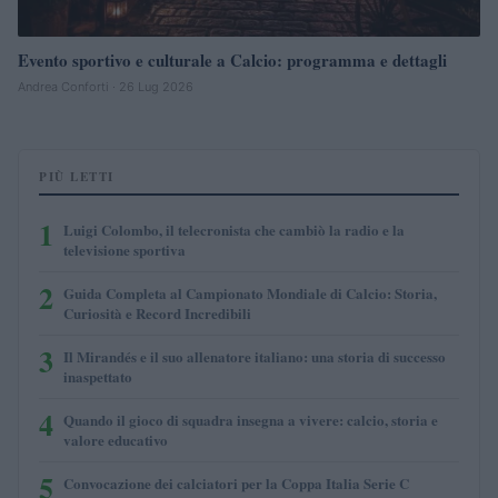
Evento sportivo e culturale a Calcio: programma e dettagli
Andrea Conforti · 26 Lug 2026
PIÙ LETTI
1
Luigi Colombo, il telecronista che cambiò la radio e la
televisione sportiva
2
Guida Completa al Campionato Mondiale di Calcio: Storia,
Curiosità e Record Incredibili
3
Il Mirandés e il suo allenatore italiano: una storia di successo
inaspettato
4
Quando il gioco di squadra insegna a vivere: calcio, storia e
valore educativo
5
Convocazione dei calciatori per la Coppa Italia Serie C