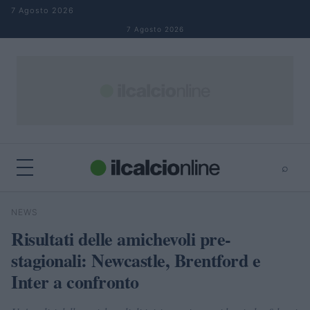
Salta al contenuto
7 Agosto 2026
7 Agosto 2026
⌕
×
⌕
NEWS
Cerca
Risultati delle amichevoli pre-
stagionali: Newcastle, Brentford e
Inter a confronto