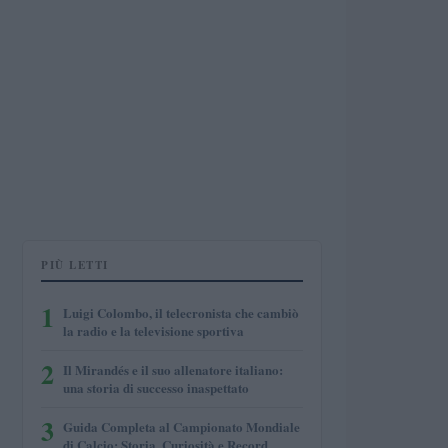
PIÙ LETTI
1
Luigi Colombo, il telecronista che cambiò
la radio e la televisione sportiva
2
Il Mirandés e il suo allenatore italiano:
una storia di successo inaspettato
3
Guida Completa al Campionato Mondiale
di Calcio: Storia, Curiosità e Record