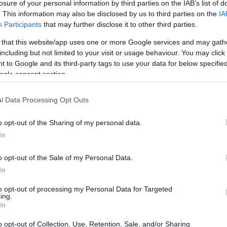
losure of your personal information by third parties on the IAB’s list of
dati di crescita e alle performance passate di
. This information may also be disclosed by us to third parties on the
IA
Participants
that may further disclose it to other third parties.
enti di grande forma a periodi più difficili, e adesso
 campionato tanto competitivo come quello spagnolo.
 that this website/app uses one or more Google services and may gath
including but not limited to your visit or usage behaviour. You may click 
 to Google and its third-party tags to use your data for below specifi
nfitta contro l’Alavés e cerca di riprendersi. Le
ogle consent section.
ticato a mantenere un buon ritmo di gioco. Questo
 per il Barcellona di affermarsi, ma anche per
l Data Processing Opt Outs
 chiave del loro sistema di gioco. Tuttavia, come
o opt-out of the Sharing of my personal data.
cio, le aspettative devono sempre essere bilanciate
In
 si potrebbe chiedere: Rashford sarà in grado di
o opt-out of the Sale of my Personal Data.
ori?
In
to opt-out of processing my Personal Data for Targeted
ing.
In
o opt-out of Collection, Use, Retention, Sale, and/or Sharing