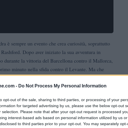
dra è sempre un evento che crea curiosità, soprattutto
Rashford. Dopo aver iniziato la sua avventura in
o durante la vittoria del Barcellona contro il Mallorca,
rimo minuto nella sfida contro il Levante. Ma che
squadra? È davvero un’opportunità da cogliere al volo o
certo?
ine.com -
Do Not Process My Personal Information
to opt-out of the sale, sharing to third parties, or processing of your per
e
formation for targeted advertising by us, please use the below opt-out s
r selection. Please note that after your opt-out request is processed y
vante in un momento cruciale. Dopo una vittoria
eing interest-based ads based on personal information utilized by us or
disclosed to third parties prior to your opt-out. You may separately opt-
unta a consolidare la propria posizione in Liga.