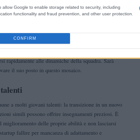
o allow Google to enable storage related to security, including
cation functionality and fraud prevention, and other user protection.
i, tornato in squadra dopo un infortunio. La sua
fluenzare le scelte tattiche del mister e il modo in cui
CONFIRM
iunque abbia lanciato un prodotto sa che
, e questo principio vale anche per i calciatori:
arsi rapidamente alle dinamiche della squadra. Sarà
ovare il suo posto in questo mosaico.
talenti
une a molti giovani talenti: la transizione in un nuovo
uazioni simili possono offrire insegnamenti preziosi. È
 miglioramento delle proprie abilità e non lasciarsi
 startup fallire per mancanza di adattamento e