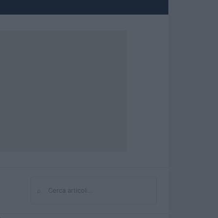
⌕
Cerca