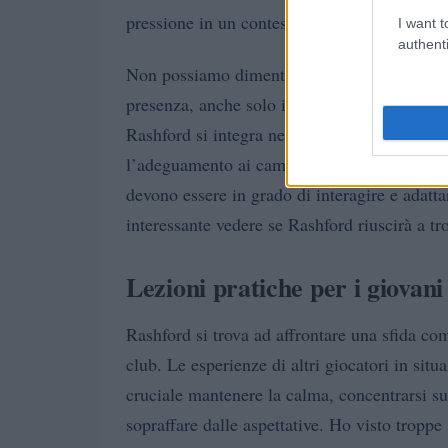
pressione in un contesto nuovo.
I want t
authenti
Non possiamo dimenticare Robert Lewandowsk
presenza, anche solo in panchina, potrebbe in
Rashford si integra nel sistema di gioco. Ch
l’adeguamento ai cambiamenti è fondamentale
devono essere in grado di interagire e adatt
interessante vedere se Rashford riuscirà a tr
Lezioni pratiche per i giovani 
Rashford si trova ad affrontare una sfida com
club. Le esperienze di altri giocatori in sit
cruciale mantenere la calma, concentrarsi sul
sopraffare dalle aspettative. Ho visto troppe