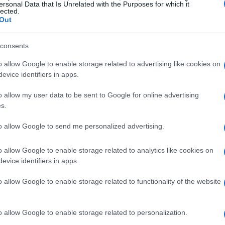
ersonal Data that Is Unrelated with the Purposes for which it
lected.
Out
consents
o allow Google to enable storage related to advertising like cookies on
evice identifiers in apps.
o allow my user data to be sent to Google for online advertising
s.
to allow Google to send me personalized advertising.
o allow Google to enable storage related to analytics like cookies on
evice identifiers in apps.
 presenta alcune novità interessanti. Rashford subentra
o allow Google to enable storage related to functionality of the website
e il posto di Frenkie de Jong, assente per motivi
 rivelarsi decisivo, ma ci sono vari fattori da
o allow Google to enable storage related to personalization.
a capacità di adattarsi al gioco e la gestione della