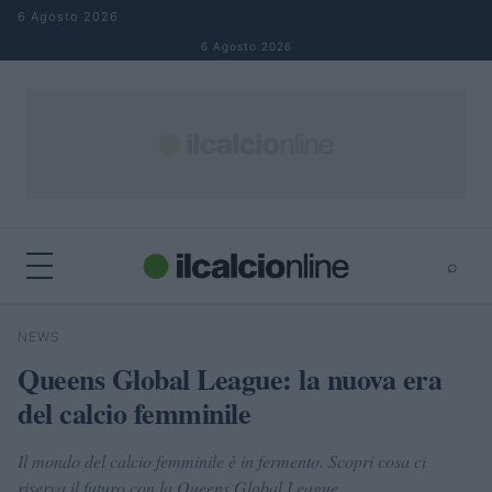
Salta al contenuto
6 Agosto 2026
6 Agosto 2026
⌕
×
⌕
NEWS
Cerca
Queens Global League: la nuova era
del calcio femminile
Il mondo del calcio femminile è in fermento. Scopri cosa ci
riserva il futuro con la Queens Global League.