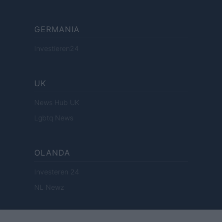
GERMANIA
Investieren24
UK
News Hub UK
Lgbtq News
OLANDA
Investeren 24
NL Newz