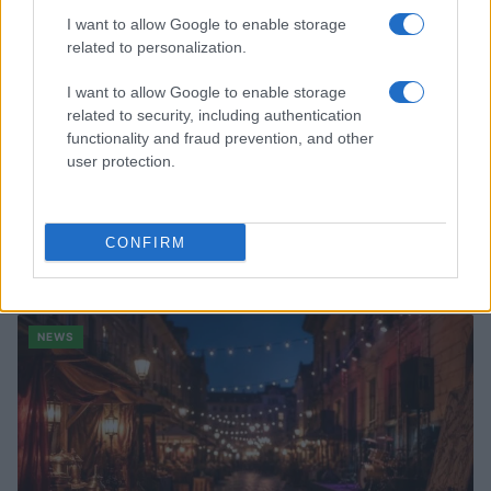
I want to allow Google to enable storage
related to personalization.
I want to allow Google to enable storage
related to security, including authentication
functionality and fraud prevention, and other
user protection.
Quando il gioco di squadra insegna a vivere: calcio, storia e
CONFIRM
valore educativo
Francesca Lombardi · 27 Lug 2026
NEWS