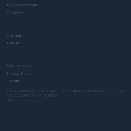
Calcio Femminile
Squadre
MAGAZINE
Chi siamo
Contatti
LEGALE
Cookie Policy
Privacy Policy
Termini
Copyright © 2026 · Ilcalcionline — Edito in Italia da
AdHub Media S.r.l.
· P.IVA
13542920965 · REA MI 2729933
All Rights Reserved