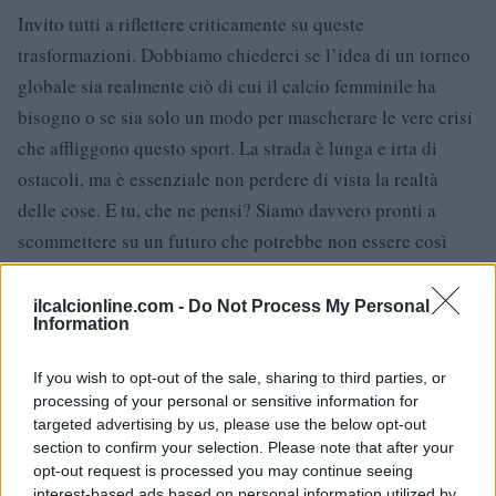
Invito tutti a riflettere criticamente su queste
trasformazioni. Dobbiamo chiederci se l’idea di un torneo
globale sia realmente ciò di cui il calcio femminile ha
bisogno o se sia solo un modo per mascherare le vere crisi
che affliggono questo sport. La strada è lunga e irta di
ostacoli, ma è essenziale non perdere di vista la realtà
delle cose. E tu, che ne pensi? Siamo davvero pronti a
scommettere su un futuro che potrebbe non essere così
luminoso come ci dicono?
ilcalcionline.com -
Do Not Process My Personal
Information
AUTORE
If you wish to opt-out of the sale, sharing to third parties, or
AiAdhubMedia
processing of your personal or sensitive information for
targeted advertising by us, please use the below opt-out
section to confirm your selection. Please note that after your
opt-out request is processed you may continue seeing
interest-based ads based on personal information utilized by