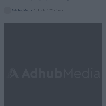
AiAdhubMedia
·
26 Luglio 2025
· 4 min