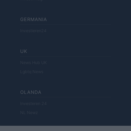
GERMANIA
Investieren24
UK
News Hub UK
Lgbtq News
OLANDA
Investeren 24
NL Newz