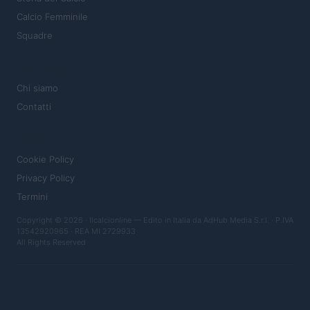
Calcio Femminile
Squadre
MAGAZINE
Chi siamo
Contatti
LEGALE
Cookie Policy
Privacy Policy
Termini
Copyright © 2026 · Ilcalcionline — Edito in Italia da
AdHub Media S.r.l.
· P.IVA
13542920965 · REA MI 2729933
All Rights Reserved