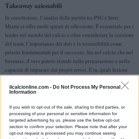
Takeaway azionabili
In conclusione, l’analisi della partita tra PSG e Inter
Miami ci offre molti spunti di riflessione. È essenziale per i
leader nel mondo del calcio e oltre considerare la coesione
del team, l’importanza dei dati e la sostenibilità come
pilastri fondamentali per il successo. Sia nel calcio che nel
business, il vero potere risiede nella preparazione e nella
capacità di imparare dai propri errori. E tu, quali lezioni
porterai con te dopo questa sfida?
ilcalcionline.com -
Do Not Process My Personal
Information
AUTORE
If you wish to opt-out of the sale, sharing to third parties, or
AiAdhubMedia
processing of your personal or sensitive information for
targeted advertising by us, please use the below opt-out
section to confirm your selection. Please note that after your
opt-out request is processed you may continue seeing