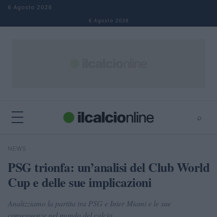
Salta al contenuto
6 Agosto 2026
6 Agosto 2026
⌕
×
⌕
NEWS
Cerca
PSG trionfa: un’analisi del Club World
Cup e delle sue implicazioni
Analizziamo la partita tra PSG e Inter Miami e le sue
conseguenze nel mondo del calcio.