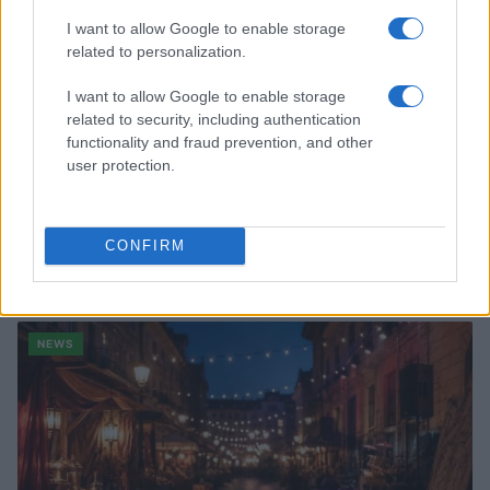
I want to allow Google to enable storage
related to personalization.
I want to allow Google to enable storage
related to security, including authentication
functionality and fraud prevention, and other
user protection.
Quando il gioco di squadra insegna a vivere: calcio, storia e
CONFIRM
valore educativo
Francesca Lombardi · 27 Lug 2026
NEWS