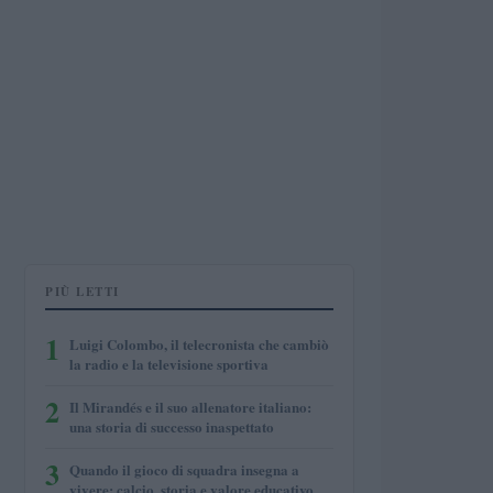
PIÙ LETTI
1
Luigi Colombo, il telecronista che cambiò
la radio e la televisione sportiva
2
Il Mirandés e il suo allenatore italiano:
una storia di successo inaspettato
3
Quando il gioco di squadra insegna a
vivere: calcio, storia e valore educativo