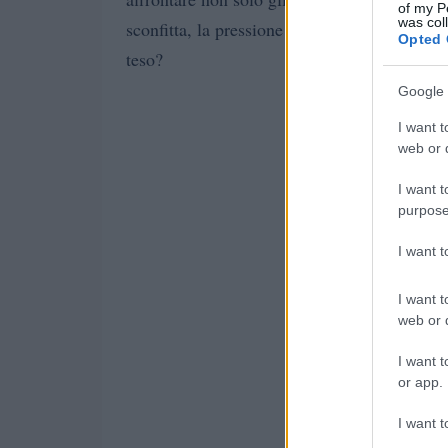
of my P
was col
sconfitta, la pressione possa aumentare esp
Opted 
teso?
Google 
I want t
web or d
I want t
purpose
I want 
I want t
web or d
I want t
or app.
I want t