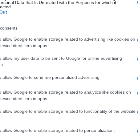
ersonal Data that Is Unrelated with the Purposes for which it
lected.
onenzialmente. Ma come reagiranno in un contesto così
Out
consents
o allow Google to enable storage related to advertising like cookies on
evice identifiers in apps.
o allow my user data to be sent to Google for online advertising
s.
to allow Google to send me personalized advertising.
o allow Google to enable storage related to analytics like cookies on
evice identifiers in apps.
o allow Google to enable storage related to functionality of the website
o allow Google to enable storage related to personalization.