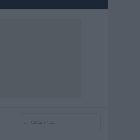
⌕
Cerca