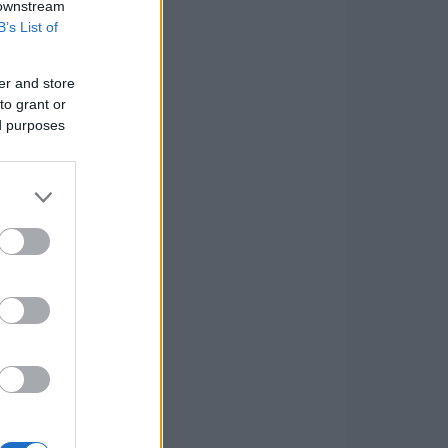
 downstream
B’s List of
er and store
to grant or
ed purposes