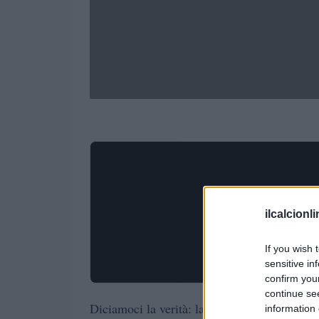
ilcalcionl
If you wish 
sensitive in
confirm you
continue se
Diciamoci la verità: la sfida tra Seattle S
information 