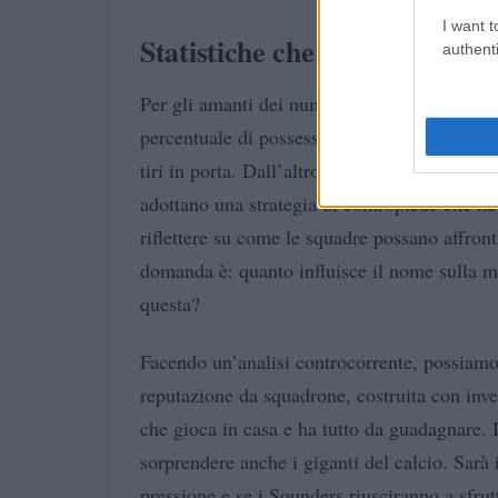
I want t
Statistiche che parlano chiar
authenti
Per gli amanti dei numeri, ecco alcune stati
percentuale di possesso palla che supera il 
tiri in porta. Dall’altro lato, i Seattle Sou
adottano una strategia di contropiede che ha 
riflettere su come le squadre possano affron
domanda è: quanto influisce il nome sulla m
questa?
Facendo un’analisi controcorrente, possiamo 
reputazione da squadrone, costruita con inv
che gioca in casa e ha tutto da guadagnare
sorprendere anche i giganti del calcio. Sarà 
pressione e se i Sounders riusciranno a sfrutt