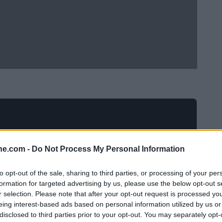
ine.com -
Do Not Process My Personal Information
to opt-out of the sale, sharing to third parties, or processing of your per
formation for targeted advertising by us, please use the below opt-out s
r selection. Please note that after your opt-out request is processed y
eing interest-based ads based on personal information utilized by us or
ounders e PSG nel Mondiale per Club 2025 non è solo un
disclosed to third parties prior to your opt-out. You may separately opt-