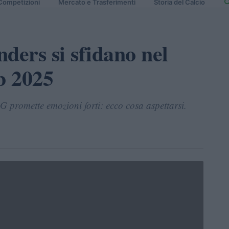
Competizioni
Mercato e Trasferimenti
Storia del Calcio
ders si sfidano nel
b 2025
G promette emozioni forti: ecco cosa aspettarsi.