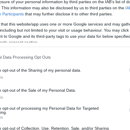
losure of your personal information by third parties on the IAB’s list of
onto tra stili, culture e ambizioni. Gli statunitensi,
. This information may also be disclosed by us to third parties on the
IA
ioni d’Europa in un contesto che ci fa riflettere su cosa
Participants
that may further disclose it to other third parties.
o. Chi avrà la meglio? La risposta non è affatto
 that this website/app uses one or more Google services and may gath
.
including but not limited to your visit or usage behaviour. You may click 
 to Google and its third-party tags to use your data for below specifi
ogle consent section.
pettative
l Data Processing Opt Outs
. Già al terzo minuto, i Sounders tentano di sorprendere
finisce oltre la traversa. Ma il Paris Saint-Germain
o opt-out of the Sharing of my personal data.
In
ringendo Frei, il portiere americano, a un intervento
a e un’occasione sprecata da Ferreira, si capisce
o opt-out of the Sale of my Personal Data.
le squadre pronte a dimostrare il proprio valore.
In
to opt-out of processing my Personal Data for Targeted
ra dei limiti nella finalizzazione, rivelando una certa
ing.
In
 politically correct: i campioni d’Europa devono
o opt-out of Collection, Use, Retention, Sale, and/or Sharing
le proprie insicurezze. Non è un mistero che, dopo una