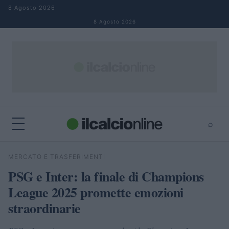
Salta al contenuto
8 Agosto 2026
8 Agosto 2026
⌕
×
⌕
MERCATO E TRASFERIMENTI
Cerca
PSG e Inter: la finale di Champions
League 2025 promette emozioni
straordinarie