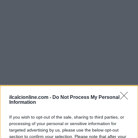
ilcalcionline.com -
Do Not Process My Personal
Information
If you wish to opt-out of the sale, sharing to third parties, or
processing of your personal or sensitive information for
AUTORE
targeted advertising by us, please use the below opt-out
AiAdhubMedia
section to confirm your selection. Please note that after your