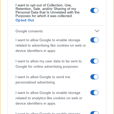
I want to opt-out of Collection, Use,
Retention, Sale, and/or Sharing of my
Continua a leggere
Personal Data that Is Unrelated with the
Purposes for which it was collected.
Opted Out
MERCATO E TRASFERIMENTI
Google consents
I want to allow Google to enable storage
related to advertising like cookies on web or
device identifiers in apps.
I want to allow my user data to be sent to
Google for online advertising purposes.
I want to allow Google to send me
personalized advertising.
I want to allow Google to enable storage
Calciomercato Napoli: aggiornamenti su Badiashile e
related to analytics like cookies on web or
l’alternativa Aguerd
device identifiers in apps.
Ilaria Mauri · 8 Ago 2026
I want to allow Google to enable storage