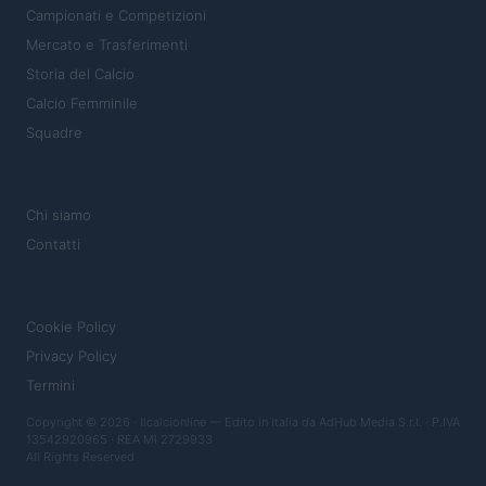
Campionati e Competizioni
Mercato e Trasferimenti
Storia del Calcio
Calcio Femminile
Squadre
MAGAZINE
Chi siamo
Contatti
LEGALE
Cookie Policy
Privacy Policy
Termini
Copyright © 2026 · Ilcalcionline — Edito in Italia da
AdHub Media S.r.l.
· P.IVA
13542920965 · REA MI 2729933
All Rights Reserved