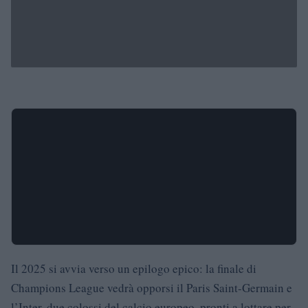
Il 2025 si avvia verso un epilogo epico: la finale di
Champions League vedrà opporsi il Paris Saint-Germain e
l’Inter, due colossi del calcio europeo, pronti a lottare per