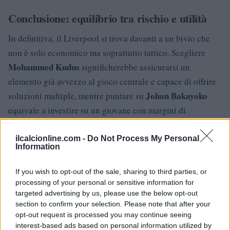
Conclusione: equilibrio tra rischio e utilità
In definitiva, il Liverpool si trova davanti a un bivio che
non è solo economico ma soprattutto tattico. Scegliere
Mohammed Kudus
significherebbe assicurarsi un
elemento già avvezzo al gioco centrale e capace di offrire
Johan Bakayoko
soluzioni multiple, mentre puntare su
equivale a investire su un giovane con margini di
miglioramento ma con minori certezze immediate.
ilcalcionline.com -
Do Not Process My Personal
La decisione finale dovrà tenere conto della strategia di
Information
mercato del club, del budget disponibile e della
If you wish to opt-out of the sale, sharing to third parties, or
tempistica: servono rinforzi pronti a incidere, ma anche
processing of your personal or sensitive information for
elementi su cui costruire il futuro. Qualunque sia la scelta,
targeted advertising by us, please use the below opt-out
l’obiettivo rimane lo stesso: dare ad Arne Slot (o al tecnico
section to confirm your selection. Please note that after your
opt-out request is processed you may continue seeing
designato) gli strumenti per garantire adattabilità e
interest-based ads based on personal information utilized by