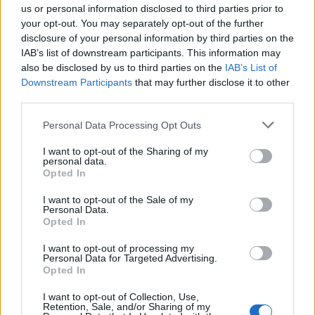
rendimento in un contesto competitivo.
us or personal information disclosed to third parties prior to
your opt-out. You may separately opt-out of the further
disclosure of your personal information by third parties on the
IAB’s list of downstream participants. This information may
AUTORE
also be disclosed by us to third parties on the
IAB’s List of
Andrea Conforti
Downstream Participants
that may further disclose it to other
third parties.
Andrea Conforti, 46enne torinese dal look
casual e naturale, è un analista tattico che
Please note that this website/app uses one or more Google
Personal Data Processing Opt Outs
trasforma dati e clip in racconti social. Ricorda
services and may gather and store information including but
quando annotò la rimonta al box stampa dello
not limited to your visit or usage behaviour. You may click to
I want to opt-out of the Sharing of my
Stadio Olimpico Grande Torino: da
personal data.
grant or deny consent to Google and its third-party tags to
Opted In
quell'appunto nacque la sua linea editoriale,
use your data for below specified purposes in below Google
che propugna spiegazioni visive per il tifoso
consent section.
I want to opt-out of the Sale of my
critico. Dettaglio unico: una stagione allenatore
Personal Data.
under15 al Chieri e ciclista urbano.
Opted In
I want to opt-out of processing my
Personal Data for Targeted Advertising.
Opted In
I want to opt-out of Collection, Use,
Retention, Sale, and/or Sharing of my