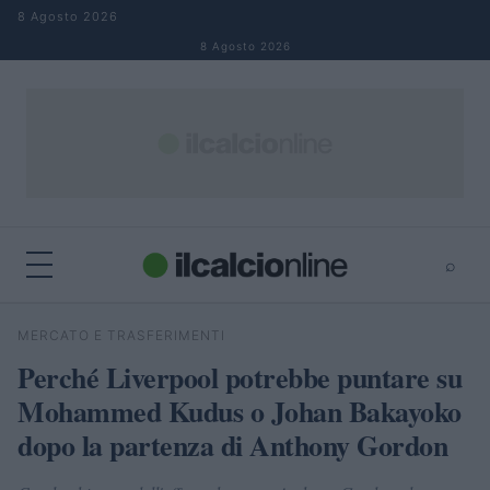
Salta al contenuto
8 Agosto 2026
8 Agosto 2026
⌕
×
⌕
MERCATO E TRASFERIMENTI
Cerca
Perché Liverpool potrebbe puntare su
Mohammed Kudus o Johan Bakayoko
dopo la partenza di Anthony Gordon