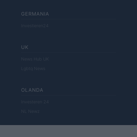
GERMANIA
Investieren24
UK
News Hub UK
Lgbtq News
OLANDA
Investeren 24
NL Newz