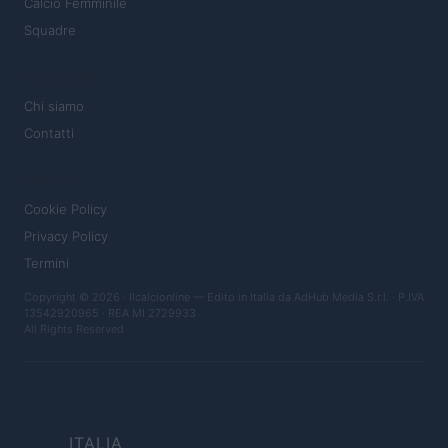
Calcio Femminile
Squadre
MAGAZINE
Chi siamo
Contatti
LEGALE
Cookie Policy
Privacy Policy
Termini
Copyright © 2026 · Ilcalcionline — Edito in Italia da
AdHub Media S.r.l.
· P.IVA
13542920965 · REA MI 2729933
All Rights Reserved
ITALIA