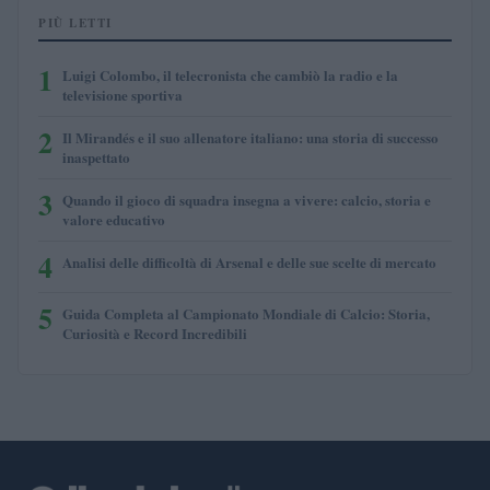
PIÙ LETTI
1
Luigi Colombo, il telecronista che cambiò la radio e la
televisione sportiva
2
Il Mirandés e il suo allenatore italiano: una storia di successo
inaspettato
3
Quando il gioco di squadra insegna a vivere: calcio, storia e
valore educativo
4
Analisi delle difficoltà di Arsenal e delle sue scelte di mercato
5
Guida Completa al Campionato Mondiale di Calcio: Storia,
Curiosità e Record Incredibili