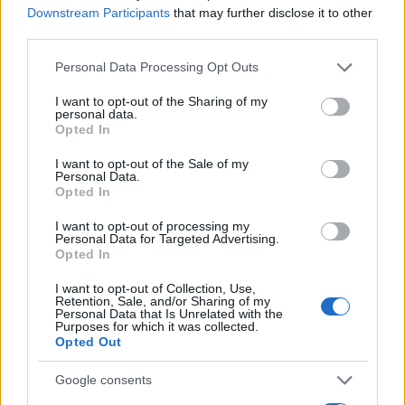
Downstream Participants
that may further disclose it to other
third parties.
Please note that this website/app uses one or more Google
Personal Data Processing Opt Outs
services and may gather and store information including but
not limited to your visit or usage behaviour. You may click to
I want to opt-out of the Sharing of my
personal data.
grant or deny consent to Google and its third-party tags to
Opted In
use your data for below specified purposes in below Google
consent section.
I want to opt-out of the Sale of my
Continua a leggere
Personal Data.
Opted In
I want to opt-out of processing my
NEWS
Personal Data for Targeted Advertising.
Opted In
I want to opt-out of Collection, Use,
Retention, Sale, and/or Sharing of my
Personal Data that Is Unrelated with the
Purposes for which it was collected.
Opted Out
Google consents