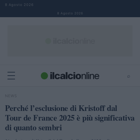
Salta al contenuto
8 Agosto 2026
8 Agosto 2026
⌕
×
⌕
NEWS
Cerca
Perché l’esclusione di Kristoff dal
Tour de France 2025 è più significativa
di quanto sembri