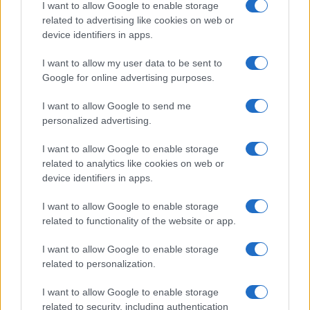
I want to allow Google to enable storage
related to advertising like cookies on web or
device identifiers in apps.
CSI Bergamo: Tra Corsi, Eventi e Protezione dei Dati
I want to allow my user data to be sent to
Personali
Google for online advertising purposes.
Francesca Lombardi · 29 Lug 2026
I want to allow Google to send me
NEWS
personalized advertising.
I want to allow Google to enable storage
related to analytics like cookies on web or
device identifiers in apps.
I want to allow Google to enable storage
related to functionality of the website or app.
I want to allow Google to enable storage
related to personalization.
I want to allow Google to enable storage
related to security, including authentication
Quando il gioco di squadra insegna a vivere: calcio, storia e