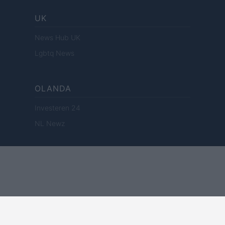
UK
News Hub UK
Lgbtq News
OLANDA
Investeren 24
NL Newz