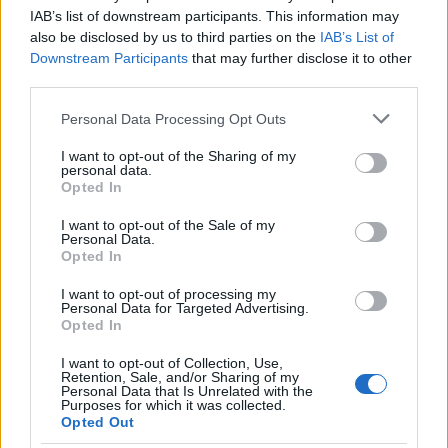
IAB’s list of downstream participants. This information may
also be disclosed by us to third parties on the
IAB’s List of
Downstream Participants
that may further disclose it to other
third parties.
Please note that this website/app uses one or more Google
Personal Data Processing Opt Outs
services and may gather and store information including but
not limited to your visit or usage behaviour. You may click to
I want to opt-out of the Sharing of my
personal data.
grant or deny consent to Google and its third-party tags to
Opted In
use your data for below specified purposes in below Google
consent section.
I want to opt-out of the Sale of my
Personal Data.
Opted In
Continua a leggere
I want to opt-out of processing my
Personal Data for Targeted Advertising.
Opted In
NEWS
I want to opt-out of Collection, Use,
Retention, Sale, and/or Sharing of my
Personal Data that Is Unrelated with the
Purposes for which it was collected.
Opted Out