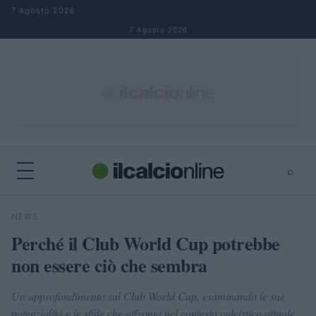
Salta al contenuto
7 Agosto 2026
7 Agosto 2026
⌕
×
⌕
NEWS
Cerca
Perché il Club World Cup potrebbe
non essere ciò che sembra
Un approfondimento sul Club World Cup, esaminando le sue
potenzialità e le sfide che affronta nel contesto calcistico attuale.