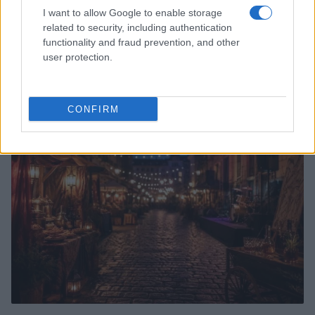
I want to allow Google to enable storage
related to security, including authentication
functionality and fraud prevention, and other
user protection.
Quando il gioco di squadra insegna a vivere: calcio, storia e
valore educativo
Francesca Lombardi · 27 Lug 2026
CONFIRM
NEWS