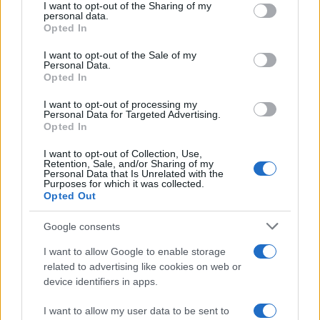
not limited to your visit or usage behaviour. You may click to
I want to opt-out of the Sharing of my
prestito è costo dell’anno, mentre il riscatto inciderà
personal data.
grant or deny consent to Google and its third-party tags to
Opted In
dall’esercizio in cui si perfeziona, generando nuovo
use your data for below specified purposes in below Google
ammortamento
consent section.
. Valutare il pacchetto completo permette
I want to opt-out of the Sale of my
Personal Data.
di capire perché un club scelga la formula del prestito
Opted In
invece dell’acquisto immediato.
I want to opt-out of processing my
Personal Data for Targeted Advertising.
Sintesi operativa per tifosi e addetti
Opted In
I want to opt-out of Collection, Use,
Per interpretare le scelte di mercato in modo solido
Retention, Sale, and/or Sharing of my
Personal Data that Is Unrelated with the
conviene seguire una checklist essenziale: 1) identificare
Purposes for which it was collected.
Opted Out
costo totale
dell’operazione (cartellino, bonus,
commissioni, stipendio); 2) ripartire i costi tra quota
Google consents
ricorrente (salari) e quota ammortizzata; 3) stimare
valore
I want to allow Google to enable storage
residuo
e potenziale plus/minusvalenza; 4) confrontare il
related to advertising like cookies on web or
costo annuo con i ricavi strutturali; 5) considerare rischi
device identifiers in apps.
sportivi e medici che possono alterare il piano. Questo
I want to allow my user data to be sent to