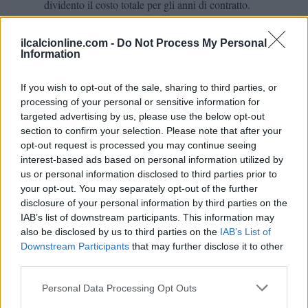
dividento il costo totale per gli anni di contratto.
prestito
Se si parla di
individuare onere del prestito,
eventuali opzioni e obblighi di riscatto e il loro impatto
ilcalcionline.com -
Do Not Process My Personal
futuro.
Information
Esempi numerici classici per orientarsi
If you wish to opt-out of the sale, sharing to third parties, or
processing of your personal or sensitive information for
– Acquisto con ammortamento: costo 24 milioni, contratto
targeted advertising by us, please use the below opt-out
section to confirm your selection. Please note that after your
quadriennale. Ammortamento annuo 6. Stipendio 4 lordi.
opt-out request is processed you may continue seeing
Costo annuo contabile tipico: 10. Cessione dopo due anni
interest-based ads based on personal information utilized by
plusvalenza
a 20 milioni: valore residuo 12,
8. –
us or personal information disclosed to third parties prior to
your opt-out. You may separately opt-out of the further
Parametro zero con bonus: premio firma 6 milioni su
disclosure of your personal information by third parties on the
triennale (ammortamento 2/anno) e stipendio 5 lordi.
IAB’s list of downstream participants. This information may
Costo annuo contabile tipico: 7. Questi schemi aiutano a
also be disclosed by us to third parties on the
IAB’s List of
Downstream Participants
that may further disclose it to other
confrontare operazioni diverse e a misurare l’impatto reale
third parties.
sul bilancio, oltre la narrazione di superficie.
Please note that this website/app uses one or more Google
Personal Data Processing Opt Outs
services and may gather and store information including but
Nei prestiti con
opzione
o
obbligo
di riscatto, l’onere del