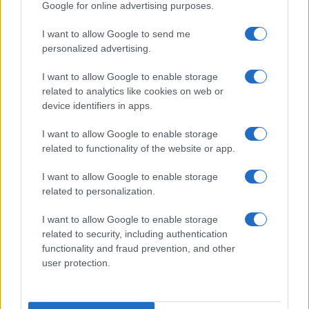
approccio, semplice ma rigoroso, aiuta a leggere i
Google for online advertising purposes.
comunicati con lucidità e a distinguere le manovre
I want to allow Google to send me
brillanti dalle scelte che spostano i problemi agli esercizi
personalized advertising.
successivi.
I want to allow Google to enable storage
related to analytics like cookies on web or
device identifiers in apps.
AUTORE
Francesca Lombardi
I want to allow Google to enable storage
related to functionality of the website or app.
Francesca Lombardi, fiorentina, prese appunti
tecnici dal primo box di un circuito toscano e
I want to allow Google to enable storage
da allora firma approfondimenti sui motori. In
related to personalization.
redazione sostiene un approccio metodico alle
prove su pista, cura il format 'tecnica e
I want to allow Google to enable storage
cronaca' e conserva i fogli di appunti del
related to security, including authentication
debutto tecnico in autodromo.
functionality and fraud prevention, and other
user protection.