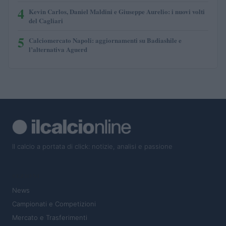
4
Kevin Carlos, Daniel Maldini e Giuseppe Aurelio: i nuovi volti
del Cagliari
5
Calciomercato Napoli: aggiornamenti su Badiashile e
l’alternativa Aguerd
Il calcio a portata di click: notizie, analisi e passione
SEZIONI
News
Campionati e Competizioni
Mercato e Trasferimenti