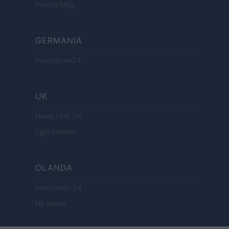
InvestirMag
GERMANIA
Investieren24
UK
News Hub UK
Lgbtq News
OLANDA
Investeren 24
NL Newz