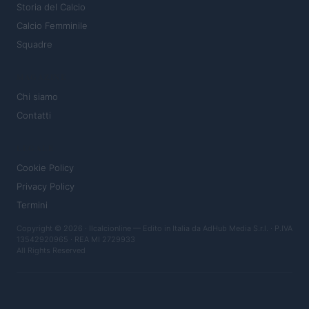
Storia del Calcio
Calcio Femminile
Squadre
MAGAZINE
Chi siamo
Contatti
LEGALE
Cookie Policy
Privacy Policy
Termini
Copyright © 2026 · Ilcalcionline — Edito in Italia da
AdHub Media S.r.l.
· P.IVA
13542920965 · REA MI 2729933
All Rights Reserved