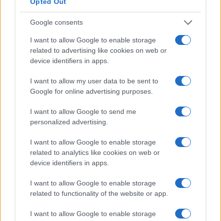
Opted Out
Google consents
I want to allow Google to enable storage
related to advertising like cookies on web or
device identifiers in apps.
La rimonta epica della Fucense Amatori di
Trasacco
I want to allow my user data to be sent to
Una straordinaria partita di calcio amatoriale che ha emozionato i tifosi
Google for online advertising purposes.
Redazione · 15 Feb 2025
I want to allow Google to send me
personalized advertising.
NEWS
I want to allow Google to enable storage
related to analytics like cookies on web or
device identifiers in apps.
I want to allow Google to enable storage
related to functionality of the website or app.
I want to allow Google to enable storage