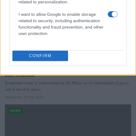
related to personalization.
I want to allow Google to enable storage
related to security, including authentication
functionality and fraud prevention, and other
user protection.
CONFIRM
Tijjani Reijnders: un talento che riporta il calcio
alla bellezza
Scopriamo come il centrocampista del Milan sta rivoluzionando il gioco
con il suo stile unico.
Redazione · 15 Feb 2025
NEWS