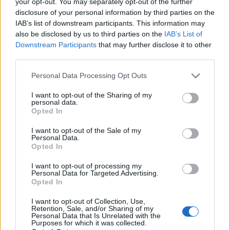
your opt-out. You may separately opt-out of the further
L’Ascoli Calcio porta gioia ai detenuti con una
disclosure of your personal information by third parties on the
partita speciale
IAB’s list of downstream participants. This information may
La visita dell'Ascoli Calcio alla casa circondariale di Marino del Tronto
also be disclosed by us to third parties on the
IAB’s List of
per un evento unico
Downstream Participants
that may further disclose it to other
third parties.
Redazione · 15 Feb 2025
Please note that this website/app uses one or more Google
Personal Data Processing Opt Outs
NEWS
services and may gather and store information including but
not limited to your visit or usage behaviour. You may click to
I want to opt-out of the Sharing of my
personal data.
grant or deny consent to Google and its third-party tags to
Opted In
use your data for below specified purposes in below Google
consent section.
I want to opt-out of the Sale of my
Personal Data.
Opted In
I want to opt-out of processing my
Personal Data for Targeted Advertising.
Opted In
I want to opt-out of Collection, Use,
Retention, Sale, and/or Sharing of my
Personal Data that Is Unrelated with the
Purposes for which it was collected.