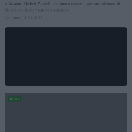
A 84 anni, Michele Busnelli continua a ispirare i giovani calciatori di
Milano con la sua passione e dedizione.
Redazione · 16 Feb 2025
NEWS