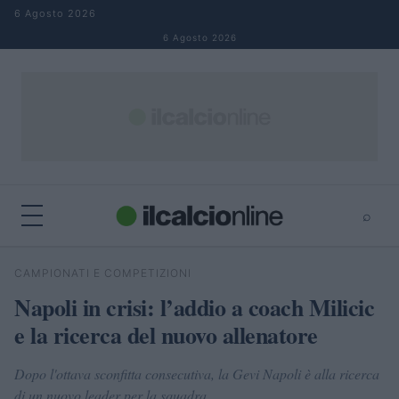
Salta al contenuto
6 Agosto 2026
6 Agosto 2026
⌕
×
⌕
CAMPIONATI E COMPETIZIONI
Cerca
Napoli in crisi: l’addio a coach Milicic
e la ricerca del nuovo allenatore
Dopo l'ottava sconfitta consecutiva, la Gevi Napoli è alla ricerca
di un nuovo leader per la squadra.