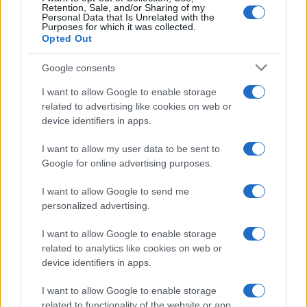
Retention, Sale, and/or Sharing of my
Personal Data that Is Unrelated with the
Purposes for which it was collected.
Opted Out
Google consents
I want to allow Google to enable storage
Amichevole internazionale: il Napoli batte l’Osasuna 2-1 a
related to advertising like cookies on web or
Castel di Sangro
device identifiers in apps.
Andrea Conforti · 5 Ago 2026
I want to allow my user data to be sent to
Google for online advertising purposes.
PIÙ LETTI
I want to allow Google to send me
personalized advertising.
1
Gianni Infantino e il ritiro del piano FFE: cosa è successo e
cosa cambia
I want to allow Google to enable storage
2
related to analytics like cookies on web or
UEFA Women’s Champions League: il percorso europeo della
device identifiers in apps.
Juventus Women inizia a Biella
3
Amichevole internazionale: il Napoli batte l’Osasuna 2-1 a
I want to allow Google to enable storage
Castel di Sangro
related to functionality of the website or app.