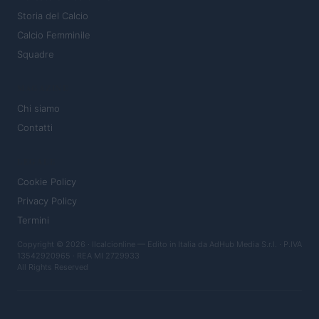
Storia del Calcio
Calcio Femminile
Squadre
MAGAZINE
Chi siamo
Contatti
LEGALE
Cookie Policy
Privacy Policy
Termini
Copyright © 2026 · Ilcalcionline — Edito in Italia da
AdHub Media S.r.l.
· P.IVA
13542920965 · REA MI 2729933
All Rights Reserved