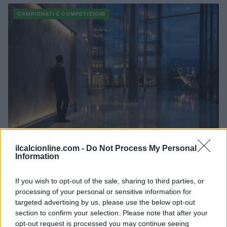
CAMPIONATI E COMPETIZIONI
ilcalcionline.com -
Do Not Process My Personal
Gianni Infantino e il ritiro del piano FFE: cosa è successo e
Information
cosa cambia
Andrea Conforti · 6 Ago 2026
If you wish to opt-out of the sale, sharing to third parties, or
processing of your personal or sensitive information for
CAMPIONATI E COMPETIZIONI
targeted advertising by us, please use the below opt-out
section to confirm your selection. Please note that after your
opt-out request is processed you may continue seeing