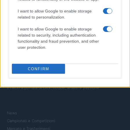
4
Calciomercato Fiorentina: i colpi di Grosso per la nuova
I want to allow Google to enable storage
stagione
related to personalization.
5
Derby di Milano in Australia: pareggio tra rossoneri e
I want to allow Google to enable storage
nerazzurri
related to security, including authentication
functionality and fraud prevention, and other
user protection.
CONFIRM
Il calcio a portata di click: notizie, analisi e passione
SEZIONI
News
Campionati e Competizioni
Mercato e Trasferimenti