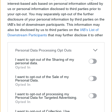
interest-based ads based on personal information utilized by
us or personal information disclosed to third parties prior to
your opt-out. You may separately opt-out of the further
disclosure of your personal information by third parties on the
IAB’s list of downstream participants. This information may
also be disclosed by us to third parties on the
IAB’s List of
Downstream Participants
that may further disclose it to other
third parties.
Please note that this website/app uses one or more Google
Personal Data Processing Opt Outs
services and may gather and store information including but
UEFA Women’s Champions League: il percorso europeo della
not limited to your visit or usage behaviour. You may click to
I want to opt-out of the Sharing of my
Juventus Women inizia a Biella
personal data.
grant or deny consent to Google and its third-party tags to
Andrea Conforti · 5 Ago 2026
Opted In
use your data for below specified purposes in below Google
consent section.
I want to opt-out of the Sale of my
CAMPIONATI E COMPETIZIONI
Personal Data.
Opted In
I want to opt-out of processing my
Personal Data for Targeted Advertising.
Opted In
I want to opt-out of Collection, Use,