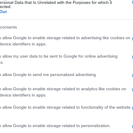
ersonal Data that Is Unrelated with the Purposes for which it
lected.
Out
consents
o allow Google to enable storage related to advertising like cookies on
evice identifiers in apps.
o allow my user data to be sent to Google for online advertising
 rinforzi
s.
to allow Google to send me personalized advertising.
 di transizione, con infortuni che affliggono giocatori
vski. Questa situazione ha messo in evidenza
o allow Google to enable storage related to analytics like cookies on
co. Rogers potrebbe non solo portare freschezza, ma
evice identifiers in apps.
o allow Google to enable storage related to functionality of the website
erare: il Tottenham ha davvero la capacità finanziaria
o allow Google to enable storage related to personalization.
sì, a quale prezzo? Ho visto troppe startup e squadre di