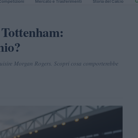
Competizioni
Mercato e Trasferimenti
Storia del Calcio
 Tottenham:
hio?
quisire Morgan Rogers. Scopri cosa comporterebbe