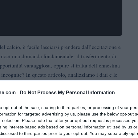
l calcio, è facile lasciarsi prendere dall’eccitazione e
moci una domanda fondamentale: il trasferimento di
ortunità vantaggiosa, oppure si tratta dell’ennesima
incognite? In questo articolo, analizziamo i dati e le
 possa avere senso per entrambe le parti coinvolte.
ine.com -
Do Not Process My Personal Information
ton Villa e le pressioni sul mercato
to opt-out of the sale, sharing to third parties, or processing of your per
formation for targeted advertising by us, please use the below opt-out s
mpetere per i posti in Champions League e lottare per i
r selection. Please note that after your opt-out request is processed y
i alle normative del Fair Play Finanziario (PSR),
eing interest-based ads based on personal information utilized by us or
disclosed to third parties prior to your opt-out. You may separately opt-
e offerte per i suoi giovani talenti, tra cui spicca