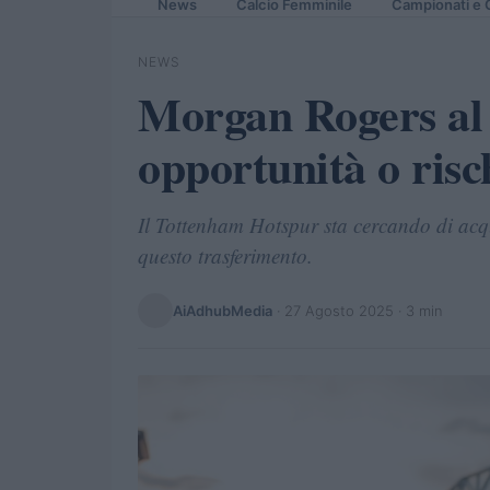
News
Calcio Femminile
Campionati e 
NEWS
Morgan Rogers al
opportunità o risc
Il Tottenham Hotspur sta cercando di ac
questo trasferimento.
AiAdhubMedia
·
27 Agosto 2025
· 3 min