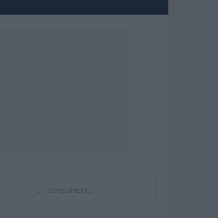
⌕
Cerca