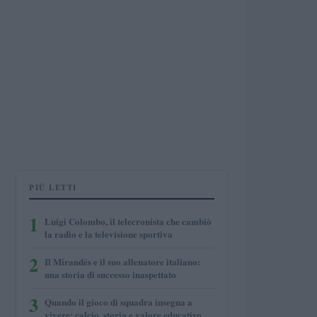
PIÙ LETTI
1
Luigi Colombo, il telecronista che cambiò
la radio e la televisione sportiva
2
Il Mirandés e il suo allenatore italiano:
una storia di successo inaspettato
3
Quando il gioco di squadra insegna a
vivere: calcio, storia e valore educativo