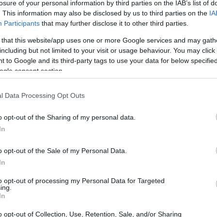
losure of your personal information by third parties on the IAB’s list of
essione economica potrebbe spingere il club a prendere
. This information may also be disclosed by us to third parties on the
IA
Participants
that may further disclose it to other third parties.
 ci sono offerte da parte di squadre come il Tottenham,
 that this website/app uses one or more Google services and may gath
including but not limited to your visit or usage behaviour. You may click 
 to Google and its third-party tags to use your data for below specifi
lore con 30 contributi gol nella passata stagione. La
ogle consent section.
appresentano un vantaggio per qualsiasi club che
uttavia, Aston Villa deve riflettere su quanto possa
l Data Processing Opt Outs
termine cedendo un giocatore di tale calibro.
o opt-out of the Sharing of my personal data.
In
o opt-out of the Sale of my Personal Data.
In
to opt-out of processing my Personal Data for Targeted
ing.
In
o opt-out of Collection, Use, Retention, Sale, and/or Sharing