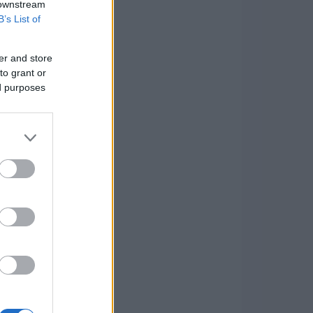
 downstream
B’s List of
er and store
to grant or
ed purposes