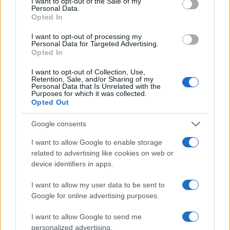
I want to opt-out of the Sale of my
Personal Data.
Opted In
I want to opt-out of processing my
Personal Data for Targeted Advertising.
Opted In
Progetto innovativo per il calcio giovanile ad Orvieto: le tre
I want to opt-out of Collection, Use,
Retention, Sale, and/or Sharing of my
società coinvolte
Personal Data that Is Unrelated with the
Purposes for which it was collected.
Ilaria Mauri · 6 Ago 2026
Opted Out
CAMPIONATI E COMPETIZIONI
Google consents
I want to allow Google to enable storage
related to advertising like cookies on web or
device identifiers in apps.
I want to allow my user data to be sent to
Google for online advertising purposes.
I want to allow Google to send me
personalized advertising.