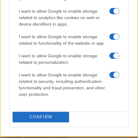
I want to allow Google to enable storage
related to analytics like cookies on web or
Gianni Infantino e il ritiro del piano FFE: cosa è successo e
cosa cambia
device identifiers in apps.
Andrea Conforti · 6 Ago 2026
I want to allow Google to enable storage
related to functionality of the website or app.
CAMPIONATI E COMPETIZIONI
I want to allow Google to enable storage
related to personalization.
I want to allow Google to enable storage
related to security, including authentication
functionality and fraud prevention, and other
user protection.
CONFIRM
UEFA Women’s Champions League: il percorso europeo della
Juventus Women inizia a Biella