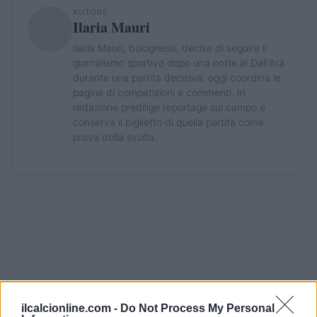
AUTORE
Ilaria Mauri
Ilaria Mauri, bolognese, decise di seguire il
giornalismo sportivo dopo una notte al Dall'Ara
durante una partita decisiva: oggi coordina le
pagine di competizioni e commenti. In
redazione predilige reportage sul campo e
conserva il biglietto di quella partita come
prova della svolta.
ilcalcionline.com -
Do Not Process My Personal