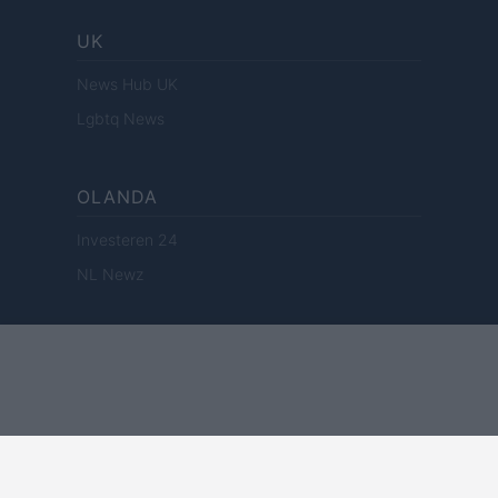
UK
News Hub UK
Lgbtq News
OLANDA
Investeren 24
NL Newz