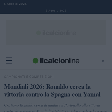
Salta al contenuto
6 Agosto 2026
6 Agosto 2026
⌕
×
⌕
CAMPIONATI E COMPETIZIONI
Cerca
Mondiali 2026: Ronaldo cerca la
vittoria contro la Spagna con Yamal
Cristiano Ronaldo cerca di guidare il Portogallo alla vittoria
contro la Spagna ai Mondiali 2026. Scopri dove vedere la partita