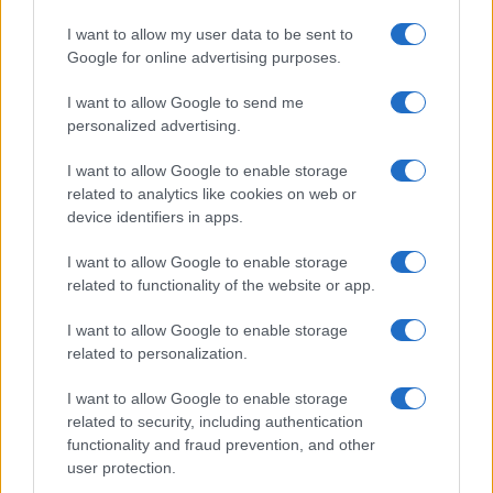
I want to allow my user data to be sent to
Google for online advertising purposes.
I want to allow Google to send me
personalized advertising.
I want to allow Google to enable storage
related to analytics like cookies on web or
device identifiers in apps.
I want to allow Google to enable storage
Carrick e Yoro caricano il Manchester United verso il titolo
related to functionality of the website or app.
Ilaria Mauri · 9 Ago 2026
I want to allow Google to enable storage
related to personalization.
PIÙ LETTI
I want to allow Google to enable storage
related to security, including authentication
1
Mondiale a 64 squadre: impatti su calendario, carichi e
functionality and fraud prevention, and other
rotazioni
user protection.