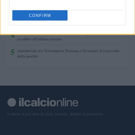
2
Champions League e Europa League: i ricavi garantiti alle
squadre italiane
CONFIRM
3
Carrick e Yoro caricano il Manchester United verso il titolo
4
Udinese vince la Friuli Venezia Giulia Cup 2026: il Barcellona
sconfitto all’ultimo minuto
5
Amichevole tra Terranuova Traiana e Grosseto: il resoconto
della partita
Il calcio a portata di click: notizie, analisi e passione
SEZIONI