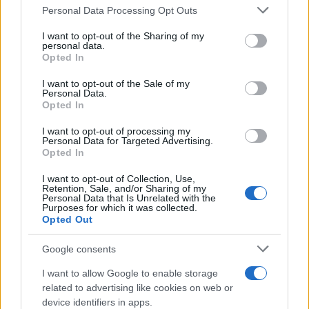
Ilaria Mauri · 9 Ago 2026
Please note that this website/app uses one or more Google
Personal Data Processing Opt Outs
services and may gather and store information including but
CAMPIONATI E COMPETIZIONI
not limited to your visit or usage behaviour. You may click to
I want to opt-out of the Sharing of my
personal data.
grant or deny consent to Google and its third-party tags to
Opted In
use your data for below specified purposes in below Google
consent section.
I want to opt-out of the Sale of my
Personal Data.
Opted In
I want to opt-out of processing my
Personal Data for Targeted Advertising.
Opted In
I want to opt-out of Collection, Use,
Retention, Sale, and/or Sharing of my
Personal Data that Is Unrelated with the
Purposes for which it was collected.
Opted Out
Champions League e Europa League: i ricavi garantiti alle
squadre italiane
Google consents
Ilaria Mauri · 9 Ago 2026
I want to allow Google to enable storage
CAMPIONATI E COMPETIZIONI
related to advertising like cookies on web or
device identifiers in apps.