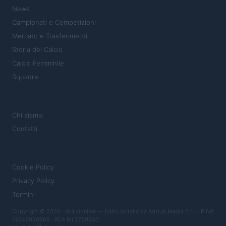
News
Campionati e Competizioni
Mercato e Trasferimenti
Storia del Calcio
Calcio Femminile
Squadre
MAGAZINE
Chi siamo
Contatti
LEGALE
Cookie Policy
Privacy Policy
Termini
Copyright © 2026 · Ilcalcionline — Edito in Italia da
AdHub Media S.r.l.
· P.IVA
13542920965 · REA MI 2729933