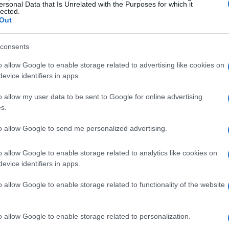
ersonal Data that Is Unrelated with the Purposes for which it
lected.
Out
consents
o allow Google to enable storage related to advertising like cookies on
evice identifiers in apps.
o allow my user data to be sent to Google for online advertising
s.
to allow Google to send me personalized advertising.
o allow Google to enable storage related to analytics like cookies on
evice identifiers in apps.
o allow Google to enable storage related to functionality of the website
Gualtieri
 un momento di buona forma:
, corridore
o allow Google to enable storage related to personalization.
ità di rendimento piazzandosi alle spalle del vincitore,