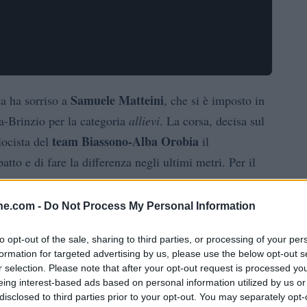
Samuele Matteini
ca ha sorriso a
, che si è imposto in
ra-Brinzio per la categoria
allievi
. La corsa, decisa sul
team Biassono-Alba Orobia
locista del
il
tto e di fare la differenza negli ultimi metri. Per il
nese
si tratta della terza affermazione stagionale,
gazzo e l’efficacia della struttura di squadra che lo
ine.com -
Do Not Process My Personal Information
to opt-out of the sale, sharing to third parties, or processing of your per
formation for targeted advertising by us, please use the below opt-out s
attuto, con atleti intenzionati a giocarsi le posizioni
r selection. Please note that after your opt-out request is processed y
Matteo Jacopo Gualtieri
 in seconda posizione
della
eing interest-based ads based on personal information utilized by us or
disclosed to third parties prior to your opt-out. You may separately opt-
Tommaso Belani
 più basso del podio è andato a
della