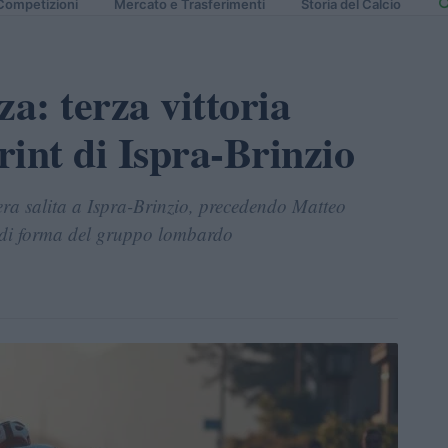
Competizioni
Mercato e Trasferimenti
Storia del Calcio
za: terza vittoria
rint di Ispra-Brinzio
era salita a Ispra-Brinzio, precedendo Matteo
 di forma del gruppo lombardo