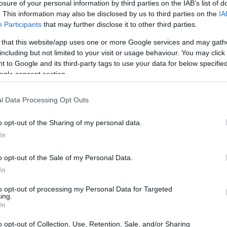
losure of your personal information by third parties on the IAB’s list of
Simone Marconi
Velo Club
hree si è piazzato
del
. This information may also be disclosed by us to third parties on the
IA
formazione brianzola di Maurizio Canzi ha infilato
Participants
that may further disclose it to other third parties.
, segnale di una collettiva solida e presente.
 that this website/app uses one or more Google services and may gath
including but not limited to your visit or usage behaviour. You may click 
 to Google and its third-party tags to use your data for below specifi
ogle consent section.
 e il gruppo è arrivato compatto agli ultimi metri, dove
l Data Processing Opt Outs
Matteini
 fatto la differenza.
ha gestito la propria
o opt-out of the Sharing of my personal data.
 dei rivali e neutralizzando gli attacchi nell’ultimo
In
 favorito i cambi di ritmo. Questo tipo di arrivo mette
gara e della capacità di conservare energie fino alla
o opt-out of the Sale of my Personal Data.
In
am Biassono-Alba Orobia
ha dimostrato con
to opt-out of processing my Personal Data for Targeted
ing.
In
o opt-out of Collection, Use, Retention, Sale, and/or Sharing