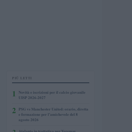
PIÙ LETTI
1
Novità e iscrizioni per il calcio giovanile
UISP 2026-2027
2
PSG vs Manchester United: orario, diretta
e formazione per l’amichevole del 8
agosto 2026
Atalanta in trattativa per Yeremay