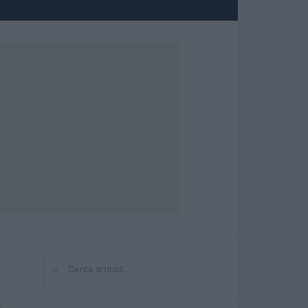
⌕
Cerca